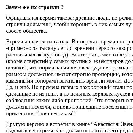
Зачем же их строили
?
Официальная версия такова: древние люди, по рел
строили дольмены, чтобы хоронить в них самых лу
своего общества.
Версия лопается на глазах. Во-первых, время постр
-примерно за тысячу лет до времени первого захоро
рассказывал экскурсовод). Во-вторых, само отверст
(кроме отверстий у самых крупных экземпляров дол
останки), что нормальный человек туда не проходит
размеры дольменов имеют строгие пропорции, кото
каменными топорами вычислить вряд ли могли. Да и
Да, и ещё. Во времена первых захоронений стали п
сделанные не из плит, а из цельных корявых кусков 
соблюдения каких-либо пропорций. Это говорит о то
дольмены исчезли, а вновь пришедшие поселенцы н
применения “скворечникам”.
Другую версию я встретил в книге “Анастасия: Звен
выдвигается версия, что дольмены -это своего рода