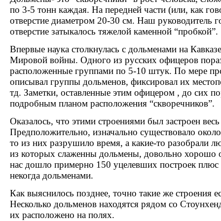
по 3-5 тонн каждая. На передней части (или, как гов
отверстие диаметром 20-30 см. Наш руководитель г
отверстие затыкалось тяжелой каменной “пробкой”.
Впервые наука столкнулась с дольменами на Кавказ
Мировой войны. Одного из русских офицеров пораз
расположенные группами по 5-10 штук. По мере пр
описывал группы дольменов, фиксировал их местоп
тд. Заметки, оставленные этим офицером , до сих п
подробным планом расположения “скворечников”.
Оказалось, что этими строениями был застроен весь
Предположительно, изначально существовало около
то из них разрушило время, а какие-то разобрали л
из которых слаженны дольмены, довольно хорошо о
нас дошло примерно 150 уцелевших построек плюс 
некогда дольменами.
Как выяснилось позднее, точно такие же строения е
Несколько дольменов находятся рядом со Стоунхен
их расположено на полях.