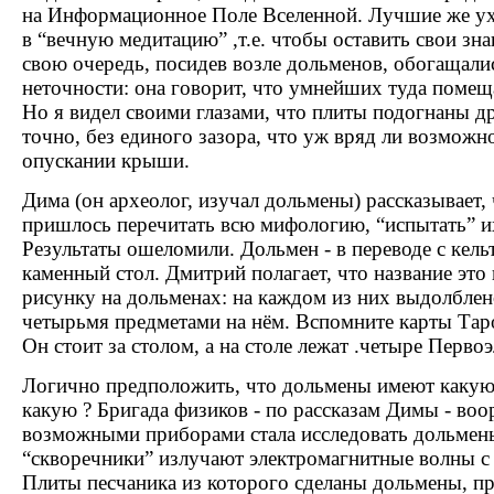
на Информационное Поле Вселенной. Лучшие же ухо
в “вечную медитацию” ,т.е. чтобы оставить свои зна
свою очередь, посидев возле дольменов, обогащалис
неточности: она говорит, что умнейших туда помещ
Но я видел своими глазами, что плиты подогнаны д
точно, без единого зазора, что уж вряд ли возможн
опускании крыши.
Дима (он археолог, изучал дольмены) рассказывает,
пришлось перечитать всю мифологию, “испытать” и
Результаты ошеломили. Дольмен - в переводе с кель
каменный стол. Дмитрий полагает, что название это
рисунку на дольменах: на каждом из них выдолблен
четырьмя предметами на нём. Вспомните карты Таро:
Он стоит за столом, а на столе лежат .четыре Первоэ
Логично предположить, что дольмены имеют какую-
какую ? Бригада физиков - по рассказам Димы - во
возможными приборами стала исследовать дольмены
“скворечники” излучают электромагнитные волны с
Плиты песчаника из которого сделаны дольмены, п