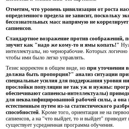
Отметим, что уровень цивилизации от роста на
определенного предела не зависит, поскольку э
бессознательных масс напрямую не коррелирует
сапиенсов
.
Стандартное возражение против соображений, 
звучит как "надо же кому-то и ямы копать!"
Нуж
интеллектуалы, но чернорабочие. Которых логично 
чтобы ими было легко управлять.
Тезис корректен в общем виде, но
при уточнении в
должна быть пропорция?" анализ ситуации прив
специальные усилия для поддержания уровня н
прослойки популяции не так уж и нужны: прогр
обеспечивают сапиенсы-интеллектуалы) привод
для неквалифицированной рабочей силы, а она 
естественным путем из-за статистического разб
способностей
. Кроме того, ориентация не на перво
сапиенсов, а на "что выйдет, то и выйдет" приводит 
существует усредненная программа обучения.