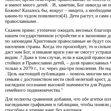
и имеют много детей. . И, заметим, Бог никогда не 
Божию! Казалось бы, вокруг – нищета, а необходимы
каким-то чудом появляются[4]. Дети растут, и сами 
православными .
Скажем прямо: утопично ожидать весомых благопр
нашем государственном устройстве и в экономике д
по заповедям Христовым православные не будут со
населения страны. Когда это произойдет, то и сильн
даст нам Бог, и никакие враги уже не смогут устра
видим .? Даже в том случае, если в каждой правосла
стойких в Православии детей, – доля православных
только к 2079 г., т.е. через два-три поколения. Не 
. Цель настоящей публикации – помочь многим мо
семьям с достоинством нести свой нелегкий крест, д
наглядное осознание высокой значимости для Родин
семейного подвижничества."
Для полноты сравнения добавим, что обе агитки и
наглядными графиками и таблицами, чтобы поняли д
способны к чтению книг без картинок.