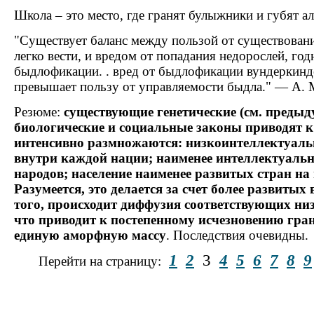
Школа – это место, где гранят булыжники и губят а
"Существует баланс между пользой от существован
легко вести, и вредом от попадания недорослей, год
быдлофикации. . вред от быдлофикации вундеркинд
превышает пользу от управляемости быдла." — А.
Резюме:
существующие генетические (см. предыд
биологические и социальные законы приводят к 
интенсивно размножаются: низкоинтеллектуаль
внутри каждой нации; наименее интеллектуальн
народов; население наименее развитых стран на
Разумеется, это делается за счет более развитых 
того, происходит диффузия соответствующих ни
что приводит к постепенному исчезновению гра
единую аморфную массу
. Последствия очевидны.
1
2
3
4
5
6
7
8
9
Перейти на страницу: