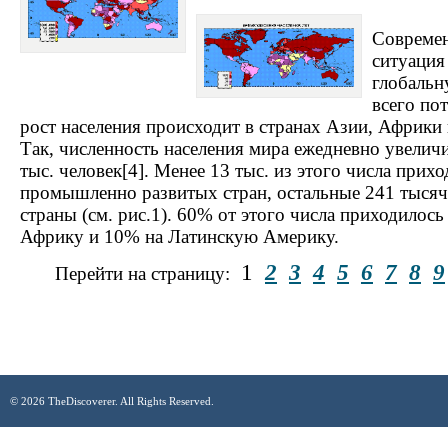
Современ
ситуация
глобальн
всего по
рост населения происходит в странах Азии, Африки
Так, численность населения мира ежедневно увеличи
тыс. человек[4]. Менее 13 тыс. из этого числа прих
промышленно развитых стран, остальные 241 тысяч
страны (см. рис.1). 60% от этого числа приходилось
Африку и 10% на Латинскую Америку.
1
2
3
4
5
6
7
8
9
Перейти на страницу:
© 2026 TheDiscoverer. All Rights Reserved.