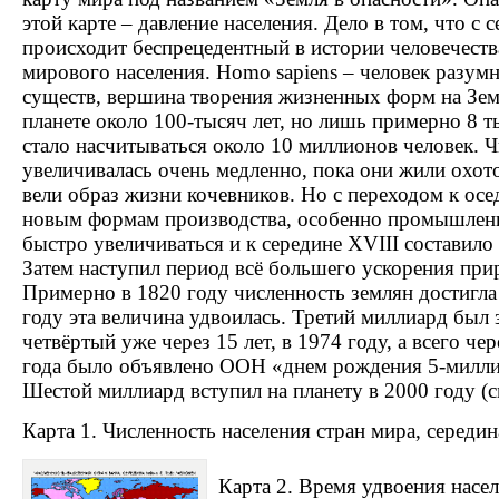
этой карте – давление населения. Дело в том, что с
происходит беспрецедентный в истории человечеств
мирового населения. Homo sapiens – человек разум
существ, вершина творения жизненных форм на Зем
планете около 100-тысяч лет, но лишь примерно 8 ты
стало насчитываться около 10 миллионов человек. 
увеличивалась очень медленно, пока они жили охот
вели образ жизни кочевников. Но с переходом к ос
новым формам производства, особенно промышленн
быстро увеличиваться и к середине XVIII составило
Затем наступил период всё большего ускорения прир
Примерно в 1820 году численность землян достигла
году эта величина удвоилась. Третий миллиард был 
четвёртый уже через 15 лет, в 1974 году, а всего че
года было объявлено ООН «днем рождения 5-миллиа
Шестой миллиард вступил на планету в 2000 году (см
Карта 1. Численность населения стран мира, середин
Карта 2. Время удвоения насе