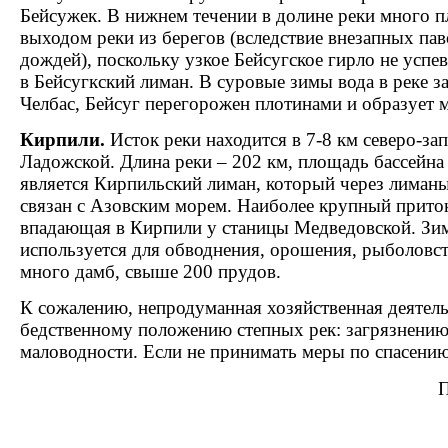
Бейсужек. В нижнем течении в долине реки много п
выходом реки из берегов (вследствие внезапных пав
дождей), поскольку узкое Бейсугское гирло не успе
в Бейсугкский лиман. В суровые зимы вода в реке за
Челбас, Бейсуг перегорожен плотинами и образует 
Кирпили.
Исток реки находится в 7-8 км северо-за
Ладожской. Длина реки – 202 км, площадь бассейна
является Кирпильский лиман, который через лиман
связан с Азовским морем. Наиболее крупный приток
впадающая в Кирпили у станицы Медведовской. Зим
используется для обводнения, орошения, рыболовст
много дамб, свыше 200 прудов.
К сожалению, непродуманная хозяйственная деятель
бедственному положению степных рек: загрязнению
маловодности. Если не принимать меры по спасению
П