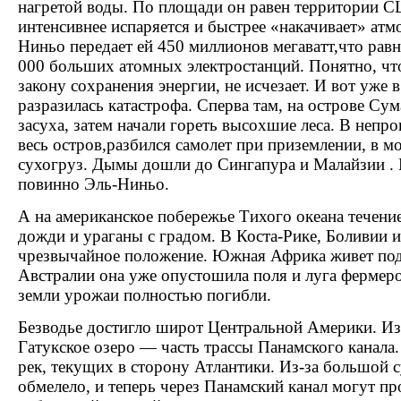
нагретой воды. По площади он равен территории С
интенсивнее испаряется и быстрее «накачивает» атм
Ниньо передает ей 450 миллионов мегаватт,что ра
000 больших атомных электростанций. Понятно, что 
закону сохранения энергии, не исчезает. И вот уже 
разразилась катастрофа. Сперва там, на острове Сум
засуха, затем начали гореть высохшие леса. В неп
весь остров,разбился самолет при приземлении, в м
сухогруз. Дымы дошли до Сингапура и Малайзии . 
повинно Эль-Ниньо.
А на американское побережье Тихого океана течени
дожди и ураганы с градом. В Коста-Рике, Боливии 
чрезвычайное положение. Южная Африка живет под 
Австралии она уже опустошила поля и луга фермеро
земли урожаи полностью погибли.
Безводье достигло широт Центральной Америки. Из
Гатукское озеро — часть трассы Панамского канала.
рек, текущих в сторону Атлантики. Из-за большой 
обмелело, и теперь через Панамский канал могут пр