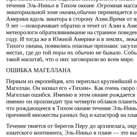
течения Эль-Ниньо в Тихом океане .Огромная масса
экваториальной зоне океана,обычно перемещается 
Америки вдоль экватора в сторону Азии.Время от в
9 лет —поворачивает обратно и течет от Азии к Ам
метеорологи обратиливнимание на странное поведе
году. И тогда же в Южной Америке и в землях, леж
Тихого океана, появились опасные признаки: засухи
местах, где до той поры их обычно не бывало. Соб
такой масштаб, что о них заговорили во всем мире.
ОШИБКА МАГЕЛЛАНА
Первым из европейцев, кто переплыл крупнейший о
Магеллан. Он назвал его «Тихим». Как очень скоро
Магеллан ошибся. Именно в этом океане рождается 
именно он производит три четверти облаков планет
что рождающееся в Тихом океане течение Эль-Нинь
причиной множества разных бед и катастроф на пла
Течение тянется от берегов Перу до архипелага, 
азиатского континента, Эль-Ниньо в плане — это в