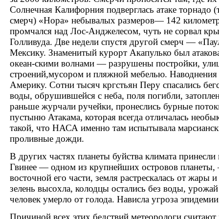
Солнечная Калифорния подверглась атаке торнадо 
смерч) «Нора» небывалых размеров— 142 километр
промчался над Лос-Анджелесом, чуть не сорвал кр
Голливуда. Две недели спустя другой смерч — «Па
Мексику. Знаменитый курорт Акапулько был атако
океан-скими волнами — разрушены постройки, ули
строений,мусором и пляжной мебелью. Наводнени
Америку. Сотни тысяч кргстьян Перу спасались бег
воды, обрушившейся с неба, поля погибли, затоплен
раньше журчали ручейки, пронеслись бурные поток
пустыню Атакама, которая всегда отличалась необы
такой, что НАСА именно там испытывала марсианск
проливные дожди.
В других частях планеты буйства климата принесли
Гвинее — одном из крупнейших островов планеты,
восточной его части, земля растрескалась от жары и
зелень высохла, колодцы остались без воды, урожа
человек умерло от голода. Нависла угроза эпидемии
Причиной всех этих бедствий метеорологи считают