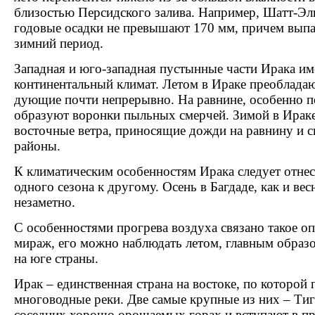
близостью Персидского залива. Например, Шатт-Эль
годовые осадки не превышают 170 мм, причем выпа
зимний период.
Западная и юго-западная пустынные части Ирака им
континентальный климат. Летом в Ираке преобладаю
дующие почти непрерывно. На равнине, особенно п
образуют воронки пыльных смерчей. Зимой в Ираке
восточные ветра, приносящие дожди на равнину и 
районы.
К климатическим особенностям Ирака следует отнес
одного сезона к другому. Осень в Багдаде, как и вес
незаметно.
С особенностями прогрева воздуха связано такое оп
мираж, его можно наблюдать летом, главным образ
на юге страны.
Ирак – единственная страна на востоке, по которой
многоводные реки. Две самые крупные из них – Тиг
соседних хорошо орошаемых горах и вступают в пр