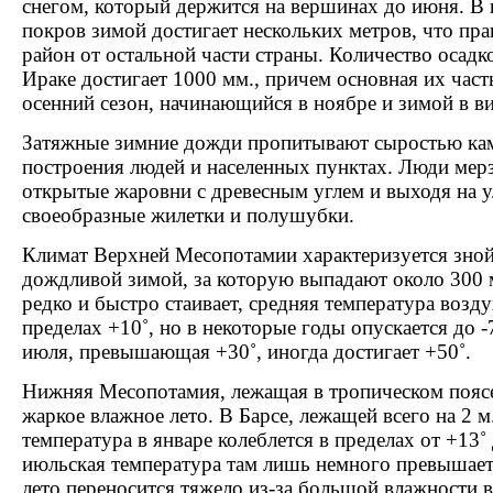
снегом, который держится на вершинах до июня. В
покров зимой достигает нескольких метров, что пра
район от остальной части страны. Количество осадк
Ираке достигает 1000 мм., причем основная их час
осенний сезон, начинающийся в ноябре и зимой в ви
Затяжные зимние дожди пропитывают сыростью ка
построения людей и населенных пунктах. Люди мерз
открытые жаровни с древесным углем и выходя на у
своеобразные жилетки и полушубки.
Климат Верхней Месопотамии характеризуется зно
дождливой зимой, за которую выпадают около 300 
редко и быстро стаивает, средняя температура возду
пределах +10˚, но в некоторые годы опускается до -
июля, превышающая +30˚, иногда достигает +50˚.
Нижняя Месопотамия, лежащая в тропическом поясе
жаркое влажное лето. В Барсе, лежащей всего на 2 
температура в январе колеблется в пределах от +13˚
июльская температура там лишь немного превышает 
лето переносится тяжело из-за большой влажности в