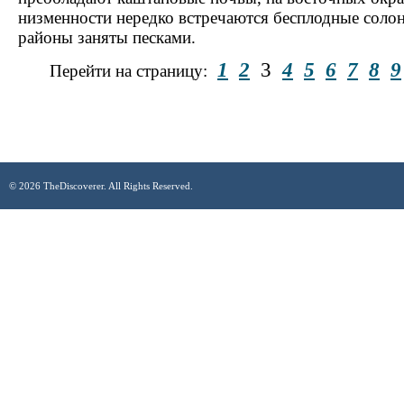
низменности нередко встречаются бесплодные соло
районы заняты песками.
1
2
3
4
5
6
7
8
9
Перейти на страницу:
© 2026 TheDiscoverer. All Rights Reserved.