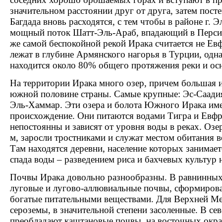
значительном расстоянии друг от друга, затем пос
Багдада вновь расходятся, с тем чтобы в районе г. 
мощный поток Шатт-Эль-Араб, впадающий в Персид
же самой беспокойной рекой Ирака считается не Евф
лежат в глубине Армянского нагорья в Турции, одн
находится около 80% общего протяжения реки и ос
На территории Ирака много озер, причем большая и
южной половине страны. Самые крупные: Эс-Саадия
Эль-Хаммар. Эти озера и болота Южного Ирака им
происхождение. Они питаются водами Тигра и Евфр
непостоянны и зависят от уровня воды в реках. Оз
м, заросли тростниками и служат местом обитания
Там находятся деревни, население которых занимает
спада воды – разведением риса и бахчевых культур
Почвы Ирака довольно разнообразны. В равнинных
луговые и лугово-аллювиальные почвы, сформирова
богатые питательными веществами. Для Верхней М
сероземы, в значительной степени засоленные. В с
преобладают каштановые почвы, на восточных окр