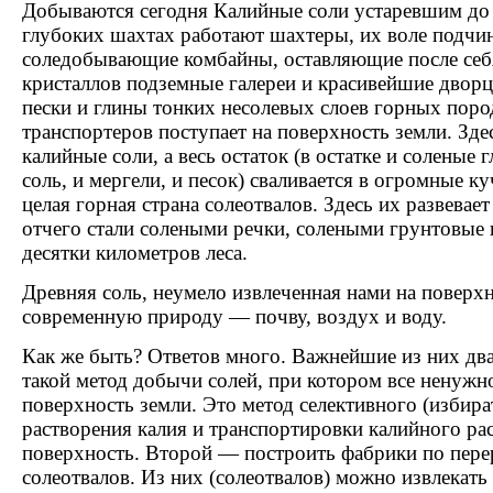
Добываются сегодня Калийные соли устаревшим до 
глубоких шахтах работают шахтеры, их воле подчи
соледобывающие комбайны, оставляющие после себ
кристаллов подземные галереи и красивейшие дворц
пески и глины тонких несолевых слоев горных поро
транспортеров поступает на поверхность земли. Зде
калийные соли, а весь остаток (в остатке и соленые 
соль, и мергели, и песок) сваливается в огромные к
целая горная страна солеотвалов. Здесь их развевае
отчего стали солеными речки, солеными грунтовые
десятки километров леса.
Древняя соль, неумело извлеченная нами на поверхн
современную природу — почву, воздух и воду.
Как же быть? Ответов много. Важнейшие из них дв
такой метод добычи солей, при котором все ненужн
поверхность земли. Это метод селективного (избир
растворения калия и транспортировки калийного ра
поверхность. Второй — построить фабрики по пере
солеотвалов. Из них (солеотвалов) можно извлекат