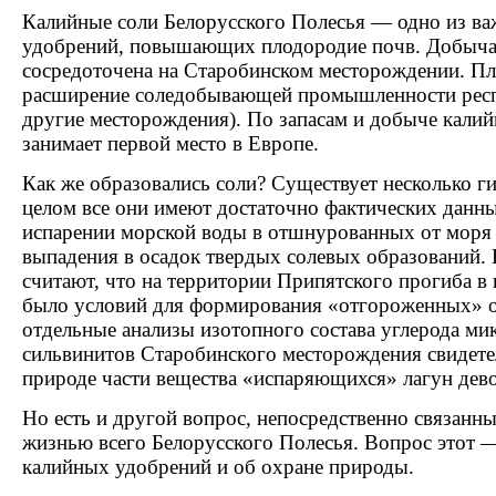
Калийные соли Белорусского Полесья — одно из в
удобрений, повышающих плодородие почв. Добыча
сосредоточена на Старобинском месторождении. П
расширение соледобывающей промышленности респ
другие месторождения). По запасам и добыче кали
занимает первой место в Европе.
Как же образовались соли? Существует несколько гип
целом все они имеют достаточно фактических данн
испарении морской воды в отшнурованных от моря 
выпадения в осадок твердых солевых образований.
считают, что на территории Припятского прогиба в 
было условий для формирования «отгороженных» от
отдельные анализы изотопного состава углерода м
сильвинитов Старобинского месторождения свидете
природе части вещества «испаряющихся» лагун дев
Но есть и другой вопрос, непосредственно связанн
жизнью всего Белорусского Полесья. Вопрос этот 
калийных удобрений и об охране природы.