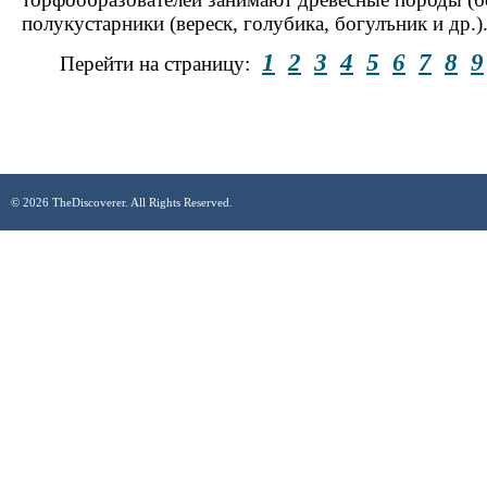
полукустарники (вереск, голубика, богулъник и др.)
1
2
3
4
5
6
7
8
9
Перейти на страницу:
© 2026 TheDiscoverer. All Rights Reserved.