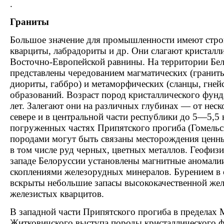
.
Граниты
Большое значение для промышленности имеют стро
кварциты, лабрадориты и др. Они слагают кристалл
Восточно-Европейской равнины. На территории Бе
представлены чередованием магматических (гранит
диориты, габбро) и метаморфических (сланцы, гне
образований. Возраст пород кристаллического фунд
лет. Залегают они на различных глубинах — от неск
севере и в центральной части республики до 5—5,5 
погруженных частях Припятского прогиба (Гомельск
породами могут быть связаны месторождения ценн
в том числе руд черных, цветных металлов. Геофиз
западе Белоруссии установлены магнитные аномалии
скоплениями железорудных минералов. Бурением в 
вскрыты небольшие запасы высококачественной жел
железистых кварцитов.
В западной части Припятского прогиба в пределах
Житковичского выступа породы кристаллического ф