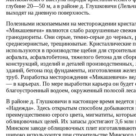
глубине 20—50 м, а в районе д. Глушковичи (Лельч
выходят на дневную поверхность.
Полезными ископаемыми на месторождении кристал
«Микашевичи» являются слабо разрушенные свежие
гранодиориты. Они серые, темно-серые до черных, 
среднезернистые, трещиноватые. Кристаллические 
используются в производстве щебня для строительн
асфальта, асфальтобетона, тяжелого бетона для сб
конструкций, изделий и деталей производственных
зданий, бетона под фундаменты, изготовления жел
труб. Разработка месторождения «Микашевичи» ве
— в карьерах. По мере выработки карьера он будет
благоустроенный водоем, окруженный полосой леса 
В районе д. Глушковичи в настоящее время ведется 
«Надежда». Здесь открытым способом добываются 
преимущественно серого цвета, мигматиты, которы
облицовочных целей. Их запасы достигают 3,6 млн 
Минском заводе облицовочных плит изготавливаютс
широко используются при строительстве Минского 