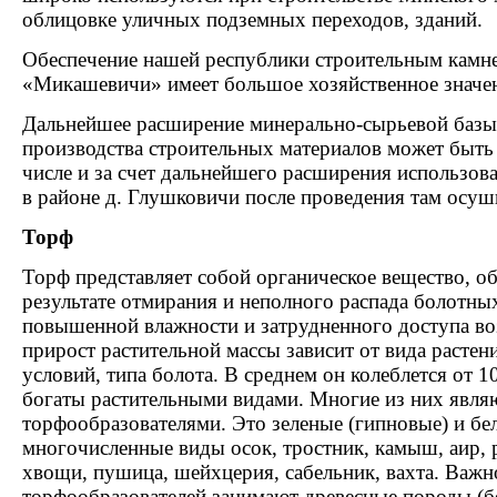
облицовке уличных подземных переходов, зданий.
Обеспечение нашей республики строительным камн
«Микашевичи» имеет большое хозяйственное значе
Дальнейшее расширение минерально-сырьевой базы
производства строительных материалов может быть
числе и за счет дальнейшего расширения использов
в районе д. Глушковичи после проведения там осуш
Торф
Торф представляет собой органическое вещество, о
результате отмирания и неполного распада болотны
повышенной влажности и затрудненного доступа в
прирост растительной массы зависит от вида растен
условий, типа болота. В среднем он колеблется от 1
богаты растительными видами. Многие из них явля
торфообразователями. Это зеленые (гипновые) и бе
многочисленные виды осок, тростник, камыш, аир, 
хвощи, пушица, шейхцерия, сабельник, вахта. Важн
торфообразователей занимают древесные породы (бер