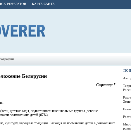
СК РЕФЕРАТОВ
КАРТА САЙТА
географии
ПОП
оложение Белорусии
Авст
Страница 7
Терр
Росс
Рекр
Эмир
ия.
Новы
(ясли, детские сады, подготовительные школьные группы, детские
 почти полмиллиона детей (67%).
Рост 
к, культуру, народные традиции. Расходы на пребывание детей в дошкольных
Миро
разви