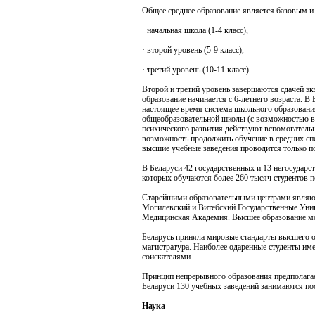
Общее среднее образование является базовым и
· начальная школа (1-4 класс),
· второй уровень (5-9 класс),
· третий уровень (10-11 класс).
Второй и третий уровень завершаются сдачей э
образование начинается с 6-летнего возраста. В
настоящее время система школьного образовани
общеобразовательной школы (с возможностью вы
психического развития действуют вспомогатель
возможность продолжить обучение в средних сп
высшие учебные заведения проводится только по
В Беларуси 42 государственных и 13 негосударс
которых обучаются более 260 тысяч студентов п
Старейшими образовательными центрами являют
Могилевский и Витебский Государственные Уни
Медицинская Академия. Высшее образование можн
Беларусь приняла мировые стандарты высшего об
магистратура. Наиболее одаренные студенты име
соискателями.
Принцип непрерывного образования предполага
Беларуси 130 учебных заведений занимаются п
Наука