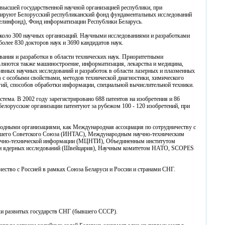
 высшей государственной научной организацией республики, при
нируют Белорусский республиканский фонд фундаментальных исследований
линфонд), Фонд информатизации Республики Беларусь.
коло 300 научных организаций. Научными исследованиями и разработками
более 830 докторов наук и 3690 кандидатов наук.
вания и разработки в области технических наук. Приоритетными
вляются также машиностроение, информатизация, лекарства и медицина,
ктивных научных исследований и разработок в области лазерных и плазменных
 с особыми свойствами, методов технической диагностики, химического
огий, способов обработки информации, специальной вычислительной техники.
стема. В 2002 году зарегистрировано 688 патентов на изобретения и 86
елорусские организации патентуют за рубежом 100 - 120 изобретений, при
одными организациями, как Международная ассоциация по сотрудничеству с
вшего Советского Союза (ИНТАС), Международным научно-техническим
чно-технической информации (МЦНТИ), Объединенным институтом
ции ядерных исследований (Швейцария), Научным комитетом НАТО, SCOPES
ество с Россией в рамках Союза Беларуси и России и странами СНГ.
ки развитых государств СНГ (бывшего СССР).