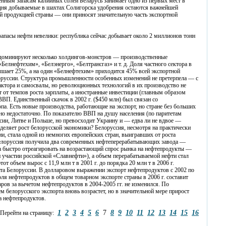
ным запасам калийных солей Беларусь занимает одно из первых мест в
дня добываемые в шахтах Солигорска удобрения остаются важнейшей
ой продукцией страны — они приносят значительную часть экспортной
запасы нефти невелики: республика сейчас добывает около 2 миллионов тонн
доминируют несколько холдингов-монстров — производственные
Белнефтехим», «Белэнерго», «Белтрансгаз» и т. д. Доля частного сектора в
шает 25%, а на один «Белнефтехим» приходится 45% всей экспортной
руссии. Структура промышленности особенных изменений не претерпела — с
актора и самосвалы, но революционных технологий в их производство не
т от темпов роста зарплаты, а иностранные инвестиции (главным образом
ВП. Единственный скачок в 2002 г. ($450 млн) был связан со
а. Есть новые производства, работающие на экспорт, но стране без больших
но недостаточно. По показателю ВВП на душу населения (по паритетам
ссии, Литве и Польше, но превосходит Украину и — едва ли не вдвое —
деляет рост белорусской экономики? Белоруссия, несмотря на практически
и, стала одной из немногих европейских стран, выигравших от роста
Белоруссия получила два современных нефтеперерабатывающих завода —
 быстро отреагировать на возрастающий спрос рынка на нефтепродукты —
участии российской «Славнефти»), а объем перерабатываемой нефти стал
т объем вырос с 11,9 млн т в 2001 г. до порядка 20 млн т в 2006 г.
рта Белоруссии. В долларовом выражении экспорт нефтепродуктов с 2002 по
 Доля нефтепродуктов в общем товарном экспорте страны в 2006 г. составит
варов за вычетом нефтепродуктов в 2004-2005 гг. не изменился. По
м белорусского экспорта вновь возрастет, но в значительной мере прирост
та нефтепродуктов.
1
2
3
4
5
6
7
8
9
10
11
12
13
14
15
16
Перейти на страницу: