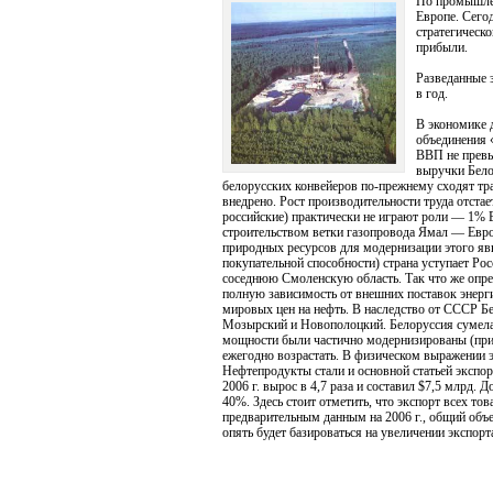
По промышлен
Европе. Сего
стратегическ
прибыли.
Разведанные 
в год.
В экономике 
объединения «
ВВП не превы
выручки Бело
белорусских конвейеров по-прежнему сходят тр
внедрено. Рост производительности труда отстае
российские) практически не играют роли — 1% В
строительством ветки газопровода Ямал — Европ
природных ресурсов для модернизации этого яв
покупательной способности) страна уступает Ро
соседнюю Смоленскую область. Так что же опре
полную зависимость от внешних поставок энерги
мировых цен на нефть. В наследство от СССР 
Мозырский и Новополоцкий. Белоруссия сумела
мощности были частично модернизированы (при 
ежегодно возрастать. В физическом выражении это
Нефтепродукты стали и основной статьей экспо
2006 г. вырос в 4,7 раза и составил $7,5 млрд.
40%. Здесь стоит отметить, что экспорт всех то
предварительным данным на 2006 г., общий объе
опять будет базироваться на увеличении экспор