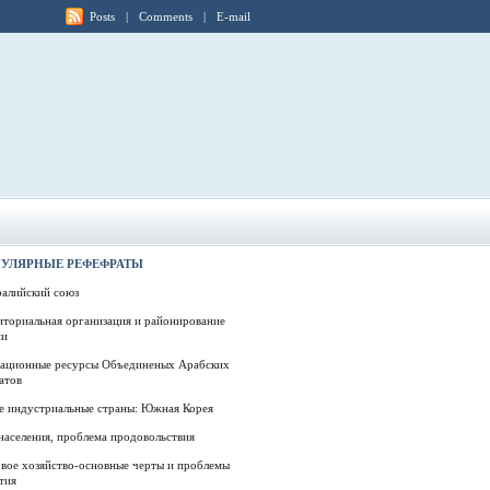
Posts
|
Comments
|
E-mail
УЛЯРНЫЕ РЕФЕФРАТЫ
ралийский союз
иториальная организация и районирование
ии
еационные ресурсы Объединеных Арабских
атов
е индустриальные страны: Южная Корея
населения, проблема продовольствия
вое хозяйство-основные черты и проблемы
тия