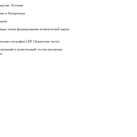
арство Эстония
ика и Антарктида
ладеш
вные этапы формирования политической карты
еская география СНГ (Азиатская часть)
нальный и религиозный состав населения
ии