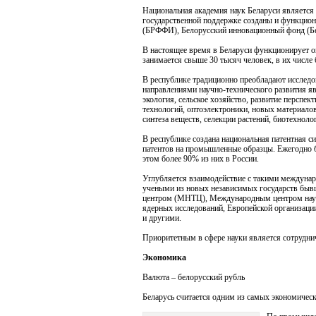
Национальная академия наук Беларуси является
государственной поддержке созданы и функцио
(БРФФИ), Белорусский инновационный фонд (Бе
В настоящее время в Беларуси функционирует о
занимается свыше 30 тысяч человек, в их числе 
В республике традиционно преобладают исследо
направлениями научно-технического развития я
экология, сельское хозяйство, развитие перспе
технологий, оптоэлектроники, новых материалов
синтеза веществ, селекции растений, биотехнол
В республике создана национальная патентная си
патентов на промышленные образцы. Ежегодно б
этом более 90% из них в России.
Углубляется взаимодействие с такими междунар
учеными из новых независимых государств бы
центром (МНТЦ), Международным центром нау
ядерных исследований, Европейской организа
и другими.
Приоритетным в сфере науки является сотруднич
Экономика
Валюта – белорусский рубль
Беларусь считается одним из самых экономичес