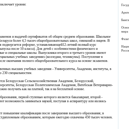
 включает уровни:
Госуд
Аркт
Банг
Осно
мира
кзаменов и выдачей сертификатов об общем среднем образовании. Школьное
Физич
 Беларуси более 4,5 тысяч общеобразовательных школ, гимназий и лицеев. В
я подвергается реформе, устанавливающей12-летний полный курс
Нацио
пуска после 10 класса). Для детей с особенностями физического и
Росс
ные и специальные школы. Выпускники второго и третьего уровня имеют
ециальных учебных заведениях (колледжи, техникумы). Поступление в
сле окончания полного общеобразовательного курса на основе экзаменов.
твенных высших учебных заведения - Университеты, Академии, институты, в
о 230 специальностям.
ся Белорусская Сельскохозяйственная Академия, Белорусский,
верситеты, Белорусская Политехническая Академия, Витебская Ветеринарно-
о получить как на платной, так и на бесплатной основе.
разования, первой ступенью которого является бакалавриат, второй -
ют возможность заниматься наукой, поступая в аспирантуру или являясь
ет повышение квалификации после завершения высшего образования; в
остдипломным образованием, которым ежегодно охвачены 450 тысяч человек.