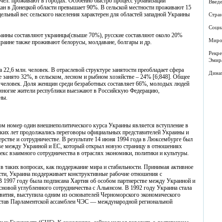
 чел. проживают в городах. Особенно быстро процесс урбанизации
Введе
жан в Донецкой области превышает 90%. В сельской местности проживают 15
ельный вес сельского населения характерен для областей западной Украины
Стра
Соци
раины составляют украинцы(свыше 70%), русские составляют около 20%
Миро
раине также проживают белорусы, молдаване, болгары и др.
Рекр
Эмир
 22,6 млн. человек. В отраслевой структуре занятости преобладает сфера
Дина
 занято 32%, в сельском, лесном и рыбном хозяйстве – 24% [6;848]. Общее
. человек. Доля женщин среди безработных составляет 66%, молодых людей
ы многие жители республики выезжают в Российскую Федерацию,
ны.
м номер один внешнеполитического курса Украины является вступление в
ьких лет продолжались переговоры официальных представителей Украины и
ерстве и сотрудничестве. В результате 14 июня 1994 года в Люксембурге был
тве между Украиной и ЕС, который открыл новую страницу в отношениях
лекс взаимного сотрудничества в отраслях экономики, политики и культуры.
 в таких вопросах, как поддержание мира и стабильности. Принимая активное
сти, Украина поддерживает конструктивные рабочие отношения с
В 1997 году была подписана Хартия об особом партнерстве между Украиной и
новой углубленного сотрудничества с Альянсом. В 1992 году Украина стала
звития, выступила одним из основателей Черноморского экономического
состав Парламентской ассамблеи ЧЭС — международной региональной