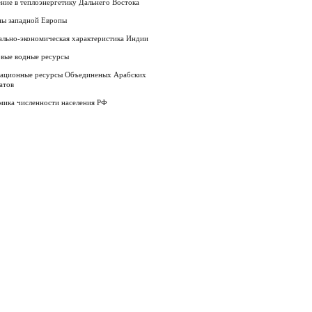
ние в теплоэнергетику Дальнего Востока
ны западной Европы
ально-экономическая характеристика Индии
вые водные ресурсы
еационные ресурсы Объединеных Арабских
атов
мика численности населения РФ