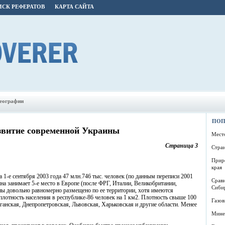
СК РЕФЕРАТОВ
КАРТА САЙТА
географии
ПОП
звитие современной Украины
Мест
Страница 3
Стра
Прир
края
 1-е сентября 2003 года 47 млн.746 тыс. человек (по данным переписи 2001
Сравн
ина занимает 5-е место в Европе (после ФРГ, Италии, Великобритании,
Сиби
ины довольно равномерно размещено по ее территории, хотя имеются
лотность населения в республике-86 человек на 1 км2. Плотность свыше 100
Газо
ганская, Днепропетровская, Львовская, Харьковская и другие области. Менее
Мине