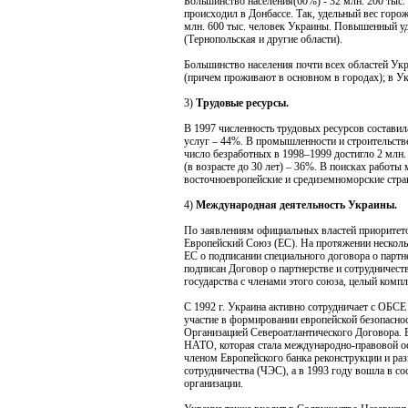
Большинство населения(60%) - 32 млн. 200 тыс.
происходил в Донбассе. Так, удельный вес горо
млн. 600 тыс. человек Украины. Повышенный уд
(Тернопольская и другие области).
Большинство населения почти всех областей Ук
(причем проживают в основном в городах); в Ук
3)
Трудовые ресурсы.
В 1997 численность трудовых ресурсов составила
услуг – 44%. В промышленности и строительстве
число безработных в 1998–1999 достигло 2 млн
(в возрасте до 30 лет) – 36%. В поисках работ
восточноевропейские и средиземноморские стра
4)
Международная деятельность Украины.
По заявлениям официальных властей приоритето
Европейский Союз (ЕС). На протяжении нескол
ЕС о подписании специального договора о партн
подписан Договор о партнерстве и сотрудничес
государства с членами этого союза, целый комп
С 1992 г. Украина активно сотрудничает с ОБСЕ
участие в формировании европейской безопасно
Организацией Североатлантического Договора. 
НАТО, которая стала международно-правовой ос
членом Европейского банка реконструкции и ра
сотрудничества (ЧЭС), а в 1993 году вошла в 
организации.