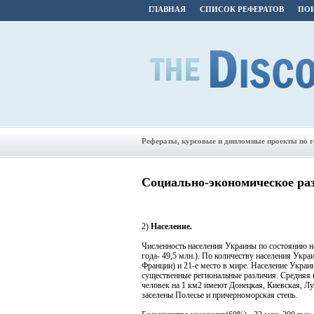
ГЛАВНАЯ
СПИСОК РЕФЕРАТОВ
ПОИ
Рефераты, курсовые и дипломные проекты по 
Социально-экономическое ра
2)
Население.
Численность населения Украины по состоянию на
года- 49,5 млн.). По количеству населения Укра
Франции) и 21-е место в мире. Население Укра
существенные региональные различия. Средняя п
человек на 1 км2 имеют Донецкая, Киевская, Лу
заселены Полесье и причерноморская степь.