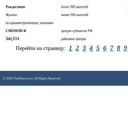
Рождествено
более 500 жителей
Жуково
менее 500 жителей
по административному значению
СМОЛЕНСК
центры субъектов РФ
ÂßÇÜÌÀ
районные центры
1
2
3
4
5
6
7
8
9
Перейти на страницу:
© 2026 TheDiscoverer. All Rights Reserved.