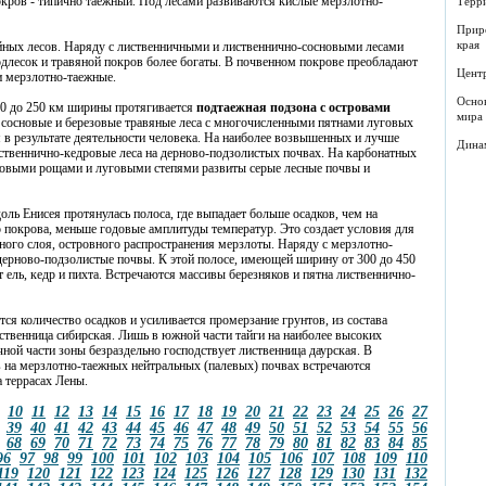
кров - типично таежный. Под лесами развиваются кислые мерзлотно-
Терр
Прир
края
йных лесов. Наряду с лиственничными и лиственнично-сосновыми лесами
одлесок и травяной покров более богаты. В почвенном покрове преобладают
Цент
и мерзлотно-таежные.
Осно
70 до 250 км ширины протягивается
подтаежная подзона с островами
мира
сосновые и бере­зовые травяные леса с многочисленными пятнами луговых
 в результате деятельности человека. На наиболее возвышенных и лучше
Дина
ственнично-кедровые леса на дерново-подзолистых почвах. На карбонатных
зовыми рощами и луговыми степями развиты серые лесные почвы и
ль Енисея протянулась полоса, где выпадает больше осадков, чем на
 покрова, меньше годовые амплитуды температур. Это создает условия для
ного слоя, островного распространения мерзлоты. Наряду с мерзлотно-
дерново-подзолистые почвы. К этой полосе, имеющей ширину от 300 до 450
 ель, кедр и пихта. Встречаются массивы березняков и пятна лиственнично-
ся количество осадков и усиливается промерзание грунтов, из состава
твенница сибирская. Лишь в южной части тайги на наиболее высоких
чной части зоны безраздельно господствует лиственница даурская. В
 на мерзлотно-таежных нейтральных (палевых) почвах встречаются
 террасах Лены.
10
11
12
13
14
15
16
17
18
19
20
21
22
23
24
25
26
27
39
40
41
42
43
44
45
46
47
48
49
50
51
52
53
54
55
56
68
69
70
71
72
73
74
75
76
77
78
79
80
81
82
83
84
85
96
97
98
99
100
101
102
103
104
105
106
107
108
109
110
119
120
121
122
123
124
125
126
127
128
129
130
131
132