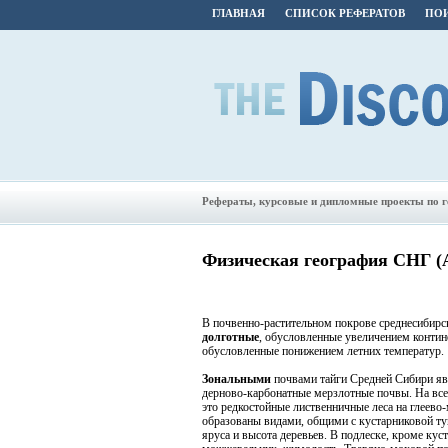
ГЛАВНАЯ
СПИСОК РЕФЕРАТОВ
ПОИ
Рефераты, курсовые и дипломные проекты по 
Физическая география СНГ (А
В почвенно-растительном покрове среднесибирс
долготные
, обусловленные увеличением контин
обусловленные понижением летних температур.
Зональными
почвами тайги Средней Сибири я
дерново-карбонатные мерзлотные почвы. На всем
это редкостойные лиственничные леса на глеево
образованы видами, общими с кустарниковой тун
яруса и высота деревьев. В подлеске, кроме кус