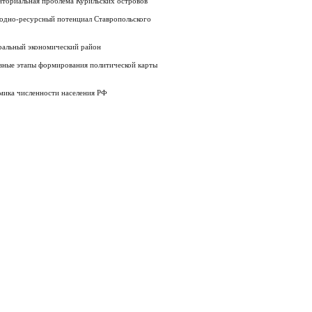
иториальная проблема Курильских островов
одно-ресурсный потенциал Ставропольского
ральный экономический район
вные этапы формирования политической карты
мика численности населения РФ