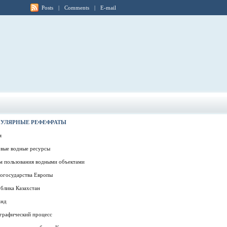
Posts
|
Comments
|
E-mail
УЛЯРНЫЕ РЕФЕФРАТЫ
я
вые водные ресурсы
м пользования водными объектами
огосударства Европы
блика Казахстан
анд
графический процесс