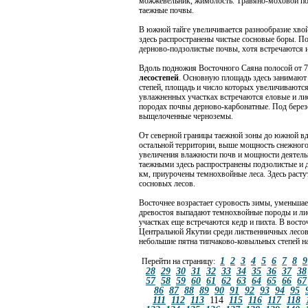
можжевельник, жимолость. Травяно-моховой по
таежные почвы.
В южной тайге увеличивается разнообразие хво
здесь распространены чистые сосновые боры. П
дерново-подзолистые почвы, хотя встречаются 
Вдоль подножия Восточного Саяна полосой от 
лесостепей
. Основную площадь здесь занимают 
степей, площадь и число которых увеличиваются
увлажненных участках встречаются еловые и ли
породах почвы дерново-карбонатные. Под бере
выщелоченные черноземы.
От северной границы таежной зоны до южной вдо
остальной территории, выше мощность снежного
увеличения влажности почв и мощности деятель
таежными здесь распространены подзолистые и 
км, приурочены темнохвойные леса. Здесь растут
сосновых лесов.
Восточнее возрастает суровость зимы, уменьшает
древостоя выпадают темнохвойные породы и лис
участках еще встречаются кедр и пихта. В восто
Центральной Якутии среди лиственничных лесов
небольшие пятна типчаково-ковыльных степей на
1
2
3
4
5
6
7
8
9
Перейти на страницу:
28
29
30
31
32
33
34
35
36
37
38
57
58
59
60
61
62
63
64
65
66
67
86
87
88
89
90
91
92
93
94
95
111
112
113
114
115
116
117
118