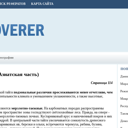
СК РЕФЕРАТОВ
КАРТА САЙТА
географии
ПОП
зиатская часть)
Дани
Страница 114
Миро
Режи
кой тайги
подзональные различия прослеживаются менее отчетливо, чем
ентальности климата и уменьшением увлажненности, а также высотные,
Микр
Респу
вляются
мерзлотно-таежные.
На карбонатных породах распространены
 пространстве зоны господствуют свётлохвойные леса. Правда, на севере -
Таил
-мерзлотно-таежных почвах. Кустарниковый ярус и напочвенный покров в них
дрой. В центральной части тайги увеличивается сомкнутость древесного
Демо
тарниковых ив, березки и ольхи, встречаются черемуха, рябина, бузина,