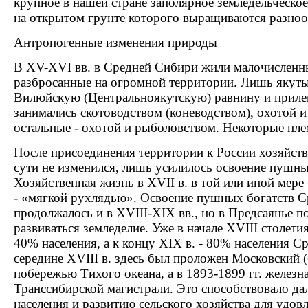
крупное в нашей стране заполярное земледельческое
на открытом грунте которого выращиваются разно
Антропогенные изменения природы
В XV-XVI вв. в Средней Сибири жили малочисленны
разбросанные на огромной территории. Лишь якуты
Вилюйскую (Центральноякутскую) равнину и приле
занимались скотоводством (коневодством), охотой 
остальные - охотой и рыболовством. Некоторые пле
После присоединения территории к России хозяйств
сути не изменился, лишь усилилось освоение пушны
Хозяйственная жизнь в XVII в. в той или иной мере
- «мягкой рухлядью». Освоение пушных богатств 
продолжалось и в XVIII-XIX вв., но в Предсаянье п
развиваться земледелие. Уже в начале XVIII столет
40% населения, а к концу XIX в. - 80% населения С
середине XVIII в. здесь был проложен Московский (
побережью Тихого океана, а в 1893-1899 гг. железна
Транссибирской магистрали. Это способствовало д
населения и развитию сельского хозяйства для удов