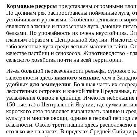
Кормовые ресурсы
представлены огромными площ
По долинам рек распространены пойменные луга, о
устойчивыми урожаями. Особенно ценными в корм
являются аласные и приозерные луга, дающие питате
белками. Но урожайность их очень неустойчива. Эт
главным образом в Центральной Якутии. Имеются 
заболоченные луга среди лесных массивов тайги. О
качестве пастбищ и сенокосов. Животноводство - гл
сельского хозяйства почти на всей территории.
Из-за большой пересеченности рельефа, сурового к
залесенности здесь
намного меньше
, чем в Западн
удобных
для земледелия
. Большая часть их сосред
лесостепных островах и южной тайге Предсаянья, г
увлажнения близок к единице. Имеются небольшие
150 тыс. га) в Центральной Якутии, где сумма акти
короткого лета позволяет выращивать ранние и сре
культур и многие овощи, однако в первый период л
влажности. Около трети пашни здесь расположено в
столько же на аласах. В пределах Средней Сибири 