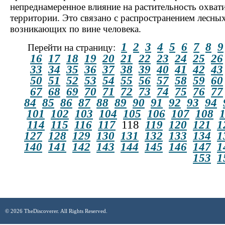
непреднамеренное влияние на растительность охват
территории. Это связано с распространением лесны
возникающих по вине человека.
1
2
3
4
5
6
7
8
9
Перейти на страницу:
16
17
18
19
20
21
22
23
24
25
26
33
34
35
36
37
38
39
40
41
42
43
50
51
52
53
54
55
56
57
58
59
60
67
68
69
70
71
72
73
74
75
76
77
84
85
86
87
88
89
90
91
92
93
94
101
102
103
104
105
106
107
108
114
115
116
117
118
119
120
121
1
127
128
129
130
131
132
133
134
1
140
141
142
143
144
145
146
147
1
153
1
© 2026 TheDiscoverer. All Rights Reserved.