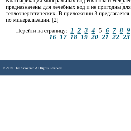
Классификация минеральных вод Иванова и Невраев
предназначены для лечебных вод и не пригодны д
теплоэнергетических. В приложении 3 предлагается
по минерализации. [2]
1
2
3
4
5
6
7
8
9
Перейти на страницу:
16
17
18
19
20
21
22
23
© 2026 TheDiscoverer. All Rights Reserved.