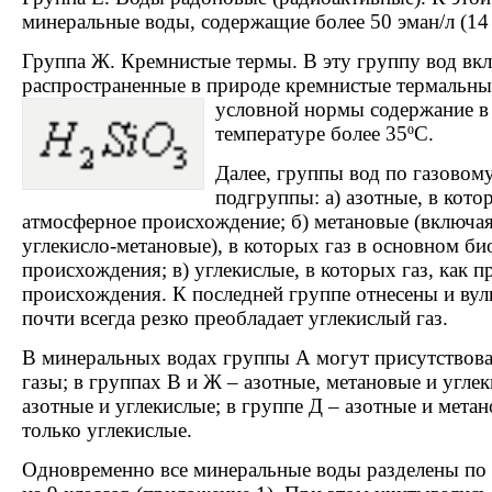
минеральные воды, содержащие более 50 эман/л (14 
Группа Ж. Кремнистые термы. В эту группу вод в
распространенные в природе кремнистые термальные
условной нормы содержание в
температуре более 35ºC.
Далее, группы вод по газовому
подгруппы: а) азотные, в кото
атмосферное происхождение; б) метановые (включая
углекисло-метановые), в которых газ в основном б
происхождения; в) углекислые, в которых газ, как п
происхождения. К последней группе отнесены и вулк
почти всегда резко преобладает углекислый газ.
В минеральных водах группы А могут присутствова
газы; в группах В и Ж – азотные, метановые и углек
азотные и углекислые; в группе Д – азотные и мета
только углекислые.
Одновременно все минеральные воды разделены по 