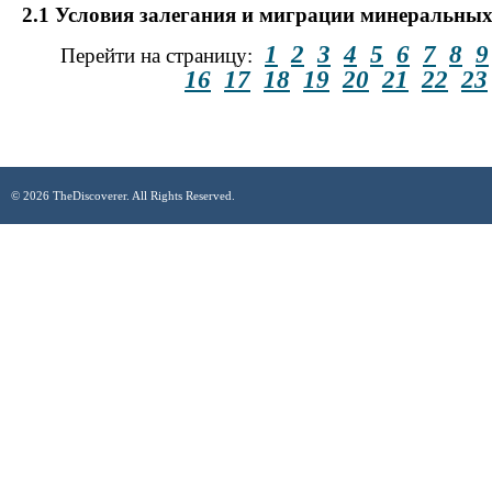
2.1 Условия залегания и миграции минеральных
1
2
3
4
5
6
7
8
9
Перейти на страницу:
16
17
18
19
20
21
22
23
© 2026 TheDiscoverer. All Rights Reserved.