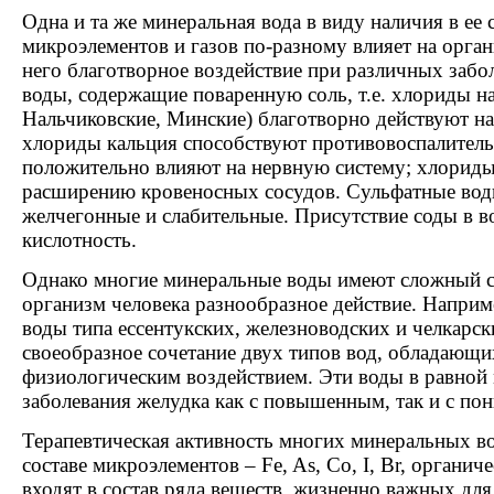
Одна и та же минеральная вода в виду наличия в ее 
микроэлементов и газов по-разному влияет на орган
него благотворное воздействие при различных забо
воды, содержащие поваренную соль, т.е. хлориды на
Нальчиковские, Минские) благотворно действуют н
хлориды кальция способствуют противовоспалител
положительно влияют на нервную систему; хлориды
расширению кровеносных сосудов. Сульфатные вод
желчегонные и слабительные. Присутствие соды в 
кислотность.
Однако многие минеральные воды имеют сложный с
организм человека разнообразное действие. Напри
воды типа ессентукских, железноводских и челкарс
своеобразное сочетание двух типов вод, обладаю
физиологическим воздействием. Эти воды в равной
заболевания желудка как с повышенным, так и с по
Терапевтическая активность многих минеральных во
составе микроэлементов – Fe, As, Co, I, Br, органич
входят в состав ряда веществ, жизненно важных для