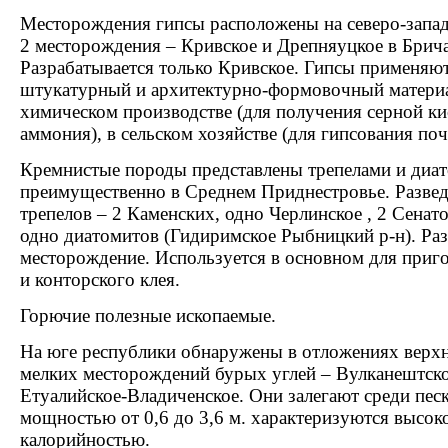
Месторождения гипсы расположены на северо-запад
2 месторождения – Кривское и Дрепняуцкое в Брича
Разрабатывается только Кривское. Гипсы применяютс
штукатурный и архитектурно-формовочный материа
химическом производстве (для получения серной ки
аммония), в сельском хозяйстве (для гипсования поч
Кремнистые породы представлены трепелами и диа
преимущественно в Среднем Приднестровье. Разве
трепелов – 2 Каменских, одно Черлинское , 2 Сенат
одно диатомитов (Гидиримское Рыбницкий р-н). Ра
месторождение. Используется в основном для приго
и конторского клея.
Горючие полезные ископаемые.
На юге республики обнаружены в отложениях верхн
мелких месторождений бурых углей – Вулканештское
Етуалийское-Владиченское. Они залегают среди песк
мощностью от 0,6 до 3,6 м. характеризуются высок
калорийностью.