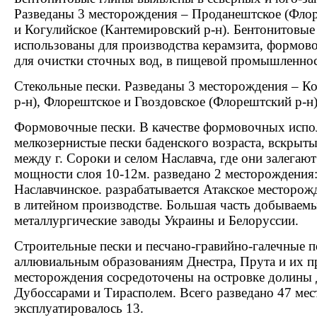
Разведаны 3 месторождения – Проданештское (Флор
и Когулийское (Кантемировский р-н). Бентонитовые
использованы для производства керамзита, формово
для очистки сточных вод, в пищевой промышленнос
Стекольные пески. Разведаны 3 месторождения – 
р-н), Флорештское и Гвоздовское (Флорештский р-н)
Формовочные пески. В качестве формовочных испо
мелкозернистые пески баденского возраста, вскрыты
между г. Сороки и селом Наславча, где они залегают
мощности слоя 10-12м. разведано 2 месторождения:
Наславчинское. разрабатывается Атакское месторож
в литейном производстве. Большая часть добываемы
металлургические заводы Украины и Белоруссии.
Строительные пески и песчано-гравийно-галечные 
аллювиальным образованиям Днестра, Прута и их п
месторождения сосредоточены на островке долины
Дубоссарами и Тирасполем. Всего разведано 47 ме
эксплуатировалось 13.