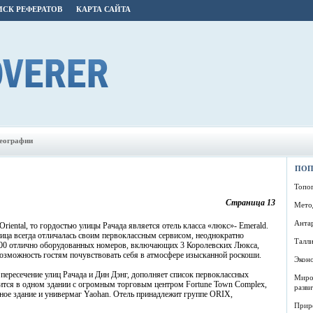
СК РЕФЕРАТОВ
КАРТА САЙТА
географии
ПОП
Топо
Страница 13
Мето
Анта
Oriental, то гордостью улицы Рачада является отель класса «люкс»- Emerald.
ница всегда отличалась своим первоклассным сервисом, неоднократно
Талл
00 отлично оборудованных номеров, включающих 3 Королевских Люкса,
зможность гостям почувствовать себя в атмосфере изысканной роскоши.
Экон
 пересечение улиц Рачада и Дин Дэнг, дополняет список первоклассных
Миро
дится в одном здании с огромным торговым центром Fortune Town Complex,
разви
ное здание и универмаг Yaohan. Отель принадлежит группе ORIX,
Прир