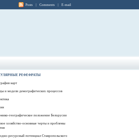
Posts
|
Comments
|
E-mail
УЛЯРНЫЕ РЕФЕФРАТЫ
графия карт
ды и модели демографических процессов
рктика
инн
омико-географическое положение Белорусии
вое хозяйство-основные черты и проблемы
тия
одно-ресурсный потенциал Ставропольского