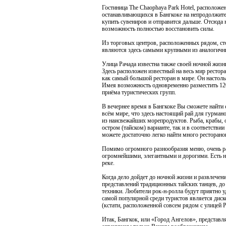
Гостиница The Chaophaya Park Hotel, расположен
останавливающихся в Бангкоке на непродолжите
купить сувениров и отправится дальше. Отсюда н
возможность полностью восстановить силы.
Из торговых центров, расположенных рядом, ст
являются здесь самыми крупными из аналогичны
Улица Рачада известна также своей ночной жизн
Здесь расположен известный на весь мир рестор
как самый большой ресторан в мире. Он настол
Имея возможность одновременно разместить 120
приёма туристических групп.
В вечернее время в Бангкоке Вы сможете найти 
всём мире, что здесь настоящий рай для гурма
из наисвежайших морепродуктов. Рыба, крабы, 
остром (тайском) варианте, так и в соответстви
можете достаточно легко найти много ресторано
Помимо огромного разнообразия меню, очень ра
огромнейшими, элегантными и дорогими. Есть 
реке.
Когда дело дойдет до ночной жизни и развлечени
представлений традиционных тайских танцев, до
техники. Любители рок-н-ролла будут приятно уд
самой популярной среди туристов является дискот
(кстати, расположенной совсем рядом с улицей Р
Итак, Бангкок, или «Город Ангелов», представл