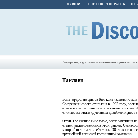
ГЛАВНАЯ
СПИСОК РЕФЕРАТОВ
ПОИ
Рефераты, курсовые и дипломные проекты по 
Таиланд
Если гордостью центра Бангкока является отель 
Со времени своего открытия в 1992 году, гости
отмеченным различными почетными призами. 7
отличаются индивидуальным дизайном и дают во
Отель The Fortune Blue Wave, расположенный на
отелей, расположенных в этом районе. Он нахо
который включает в себя также 30 этажное офис
крупнейшей японской гостиничной компании.