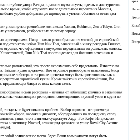
края
ная в глубине улицы Рачада, в дали от шума и суеты, идеальна для туристов,
льное время, чтобы отдохнуть после длительного перелёта из Москвы,
Насе
аиболее удобно добираться до аэропорта, а уютная обстановка отеля даст
Грец
Кита
оит упомянуть огромнейшие комплексы Yaohan, Robinson, Zen и Tokyo. Они
х универмагов, разбросанных по всему городу.
Новы
ью и ресторанами. Пища – самая разнообразная: от мясной, до европейской.
Геогр
ан под открытым небом Tum Nuk Thai, занесённый в книгу рекордов Гиннеса,
ько огромен, что официанты вынуждены передвигаться на роликовых коньках.
0 посетителей, Tum Nuk Thai просто идеален для больших вечеринок и
столько развлечений, что просто невозможно себе представить. Известно во
нов. Тайская кухня предложит Вам огромное разнообразие изысканных блюд
огромные лобстеры и тигровые креветки могут быть приготовлены как в
и с рецептами европейской кухни. Кроме тайской и европейской пищи, Вы
в, предлагающих блюда со всех концов света.
знообразны и сами рестораны – начиная от небольших уличных и заканчивая
несколько «плавающих» ресторанов, совмещающих вкусный ужин и круиз по
й, то здесь не будет никаких проблем. Выбор огромен - от просмотра
 коктейль-баров, караоке и дискотек, оборудованных по последнему слову
ивлены, узнав, что в Бангкоке существует Хард- Рок Кафе. Из дискотек -
ека в гостинице Novotel, а также ряд дискотек на улице Royal City Avenue
ачада).
яет собой великолепное место. Здесь Ваши возможности могут быть