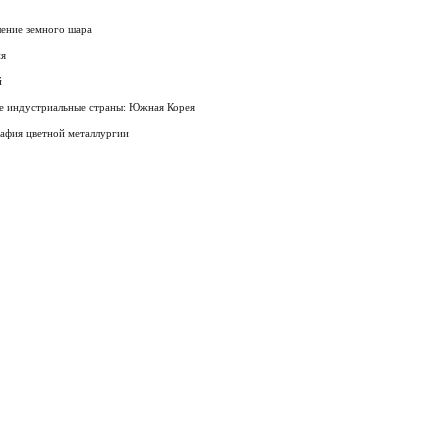
ление земного шара
ия
й
е индустриальные страны: Южная Корея
афия цветной металлургии