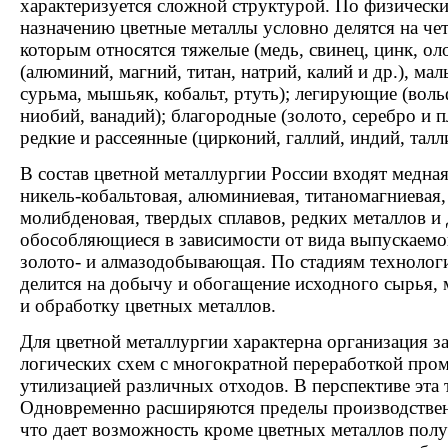
характеризуется сложной структурой. По физически
назначению цветные металлы условно делятся на че
которым относятся тяжелые (медь, свинец, цинк, олов
(алюминий, магний, титан, натрий, калий и др.), мал
сурьма, мышьяк, кобальт, ртуть); легирующие (вольф
ниобий, ванадий); благородные (золото, серебро и п
редкие и рассеянные (цирконий, галлий, индий, талли
В состав цветной металлургии России входят медная
никель-кобальтовая, алюминиевая, титаномагниевая
молибденовая, твердых сплавов, редких металлов и 
обособляющиеся в зависимости от вида выпускаемой
золото- и алмазодобывающая. По стадиям технологи
делится на добычу и обогащение исходного сырья, 
и обработку цветных металлов.
Для цветной металлургии характерна организация з
логических схем с многократной переработкой про
утилизацией различных отходов. В перспективе эта т
Одновременно расширяются пределы производствен
что дает возможность кроме цветных металлов пол