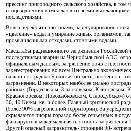
прессинг пригородного сельского хозяйства, в том 
птицеводческих комплексов со всеми вытекающими 
последствиями.
Волга перекрыта плотинами, зарегулирование стока
«цветение» воды и умирание живых организмов, за
промышленными отходами, сточными водами.
Масштабы радиационного загрязнения Российской т
последствиями аварии на Чернобыльской АЭС, огр
официальным данным, загрязнение почв с плотность
зарегестрированно во всем Центрально экономическ
сильно пострадала Брянская область, особенно с то
загрязнении. В некоторых наиболее сильно постра
районах (Гордеевском, Злынковском, Клинцвском, 
Красногорском, Новозыбковском, Стародубском) от
30, 40 Ки/км. кв. и более. Главный критический ра
(более 90% загрязненной территории). За усреднен
скрываются цифры гораздо более серьезные: в отде
фиксируются максимальная плотность загрязнения 10
Другой опасный загрязнитель- стронций 90- встреч