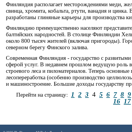
Финляндия располагает месторождениями меди, желе
свинца, хромита, кобальта, ртути, ванадия и цинка.
разработаны глиняные карьеры для производства ки
Финляндию преимущественно населяют представите
балтийских народностей. В столице Финляндии Хел
около 800 тысяч жителей (включая пригороды). Гор
северном берегу Финского залива.
Современная Финляндия - государство с развитым
сферой услуг. В недавнем прошлом ведущую роль в
строевого леса и пиломатериалов. Теперь основны
лесопереработка (особенно производство целлюлозы
и машиностроение. Большие доходы государству пр
1
2
3
4
5
6
7
8
9
Перейти на страницу:
16
17