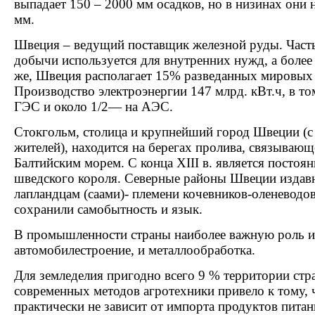
выпадает 150 – 2000 мм осадков, но в низинах они
мм.
Швеция – ведущий поставщик железной руды. Часть
добычи используется для внутренних нужд, а более 
же, Швеция располагает 15% разведанных мировых 
Производство электроэнергии 147 млрд. кВт.ч, в том
ГЭС и около 1/2— на АЭС.
Стокгольм, столица и крупнейший город Швеции (с 
жителей), находится на бе­регах пролива, связываю
Балтийским морем. С конца XIII в. является постоя
шведского короля. Северные районы Швеции издав
лапландцам (саами)- племени кочевников-оленеводов
сохранили самобытность и язык.
В промышленности страны наиболее важную роль и
автомобилестроение, и металлообработка.
Для земледелия пригодно всего 9 % территории стр
современных методов агротехники привело к тому, 
практически не зависит от импорта продуктов пита