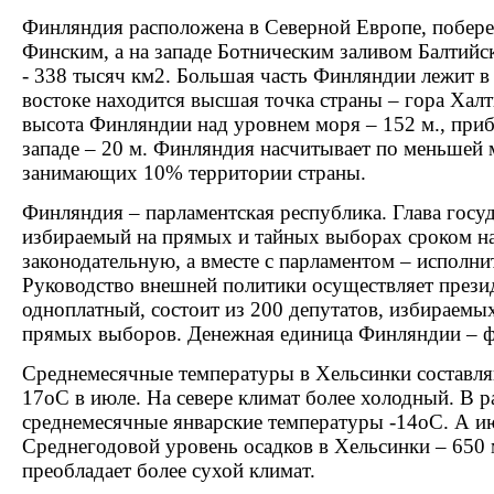
Финляндия расположена в Северной Европе, побере
Финским, а на западе Ботническим заливом Балтийс
- 338 тысяч км2. Большая часть Финляндии лежит в 
востоке находится высшая точка страны – гора Халт
высота Финляндии над уровнем моря – 152 м., при
западе – 20 м. Финляндия насчитывает по меньшей м
занимающих 10% территории страны.
Финляндия – парламентская республика. Глава госуд
избираемый на прямых и тайных выборах сроком на 
законодательную, а вместе с парламентом – исполни
Руководство внешней политики осуществляет прези
одноплатный, состоит из 200 депутатов, избираемых 
прямых выборов. Денежная единица Финляндии – ф
Среднемесячные температуры в Хельсинки составляю
17оС в июле. На севере климат более холодный. В 
среднемесячные январские температуры -14оС. А и
Среднегодовой уровень осадков в Хельсинки – 650 
преобладает более сухой климат.