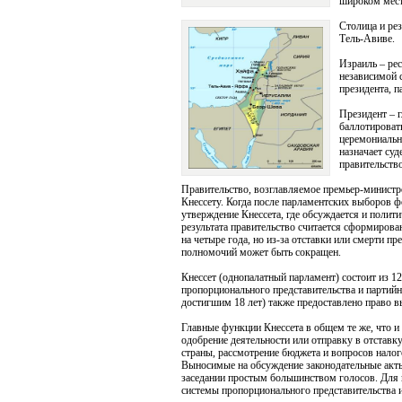
широком мест
Столица и ре
Тель-Авиве.
Израиль – ре
независимой 
президента, п
Президент – г
баллотироват
церемониальн
назначает суд
правительств
Правительство, возглавляемое премьер-министр
Кнессету. Когда после парламентских выборов ф
утверждение Кнессета, где обсуждается и полит
результата правительство считается сформиров
на четыре года, но из-за отставки или смерти п
полномочий может быть сокращен.
Кнессет (однопалатный парламент) состоит из 
пропорционального представительства и партий
достигшим 18 лет) также предоставлено право в
Главные функции Кнессета в общем те же, что 
одобрение деятельности или отправку в отставку
страны, рассмотрение бюджета и вопросов нало
Выносимые на обсуждение законодательные акты
заседании простым большинством голосов. Для и
системы пропорционального представительства 