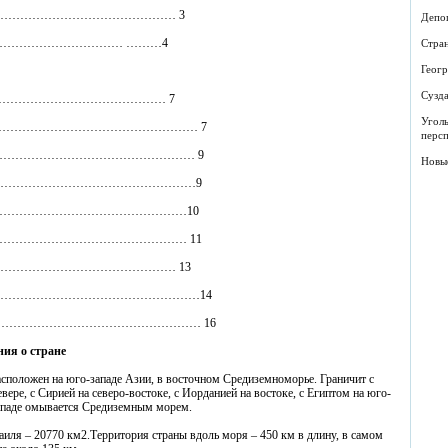
…………………………………………………… 3
Депоп
деление……………………………… ………4
Стра
Геогр
Сузда
стики…………………………………………… 7
Угол
………………………………………………… 7
перс
………………………………………………… 9
Новы
……………………………………………………9
………………………………………………………10
……………………………………………… 11
……………………………………………… 13
онов………………………………………………………14
иков……………………………………………………… 16
ния о стране
положен на юго-западе Азии, в восточном Средиземноморье. Граничит с
вере, с Сирией на северо-востоке, с Иорданией на востоке, с Египтом на юго-
 западе омывается Средиземным морем.
иля – 20770 км2.Территория страны вдоль моря – 450 км в длину, в самом