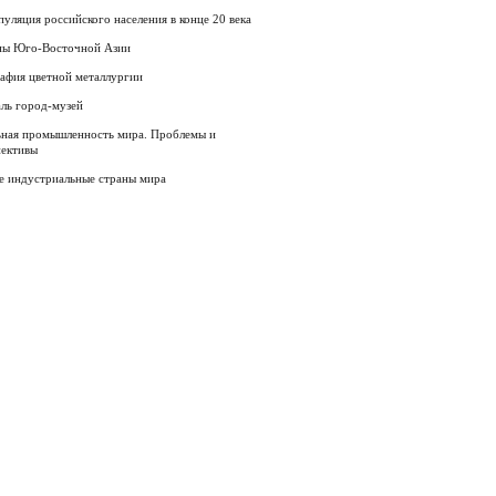
уляция российского населения в конце 20 века
ны Юго-Восточной Азии
афия цветной металлургии
ль город-музей
ьная промышленность мира. Проблемы и
пективы
е индустриальные страны мира