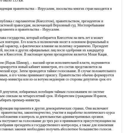
е около 135 км.
зиденция правительства – Иерусалим, посольства многих стран находятся в
спублика с парламентом (Кнессетом), правительством, президентом и
системой правосудия, включающей Верховный суд. Местопребывание
арламента и правительства – Иерусалим.
лава государства, который избирается Кнессетом на пять лет и может
ься повторно. Его власть и полномочия носят в основном формальный и
ый характер, а фактическое влияние на политику ограничено. Президент
ей, послов и других официальных лиц после одобрения их кандидатур
ом и Кнессетом. В настоящее время президентом является Моше Кацав.
ом (Ицхак Шамир), – высший орган исполнительной власти, подчиняется
ормируется новый кабинет министров, его состав представляется на
ический курс. Затем проводится тайное голосование. В случае положительного
анным, и его члены принимают присягу. Правительство обычно формируется
ремьер-министра или из-за вотума недоверия со стороны депутатов срок его
120 депутатов, избираемых всеобщим тайным голосованием по системе
ным спискам на четырехлетний срок. Избирателям (гражданам Израиля,
ыбирать премьер-министра.
и функции парламента в других демократических странах. Они включают
 правительства, законотворчество, участие в выработке политического курса
гообложения и контроль за деятельностью административных органов.
 поступают на голосование до трех раз и принимаются присутствующими на
збрания президента и государственного контролера, а также для изменения
и главных законов необходимо получить абсолютное большинство голосов.