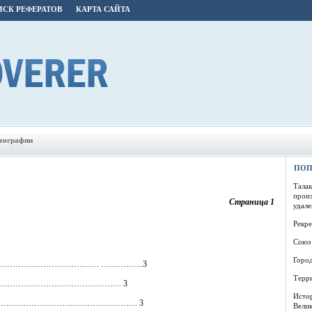
СК РЕФЕРАТОВ
КАРТА САЙТА
географии
ПОП
Талак
прои
Страница 1
удале
Рекр
Союз 
Горо
…………………………………… ……………3
Терр
адь………………………………………………… 3
Исто
………………………………………………… 3
Вели