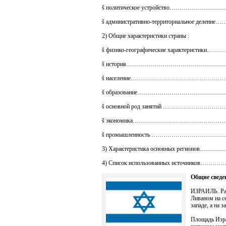
š политическое устройство…………
š административно-территориальное 
2) Общие характеристики страны :
š физико-географические характери
š история……………………………………
š население…………………………………
š образование……………………………
š основной род занятий ……………
š экономика…………………………………
š промышленность ………………………
3) Характеристика основных реги
4) Список использованных источн
Общие сведе
ИЗРАИЛЬ. Рас
Ливаном на се
западе, а на
Площадь Изра