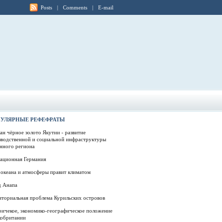
Posts
|
Comments
|
E-mail
УЛЯРНЫЕ РЕФЕФРАТЫ
ан чёрное золото Якутии - развитие
зводственной и социальной инфраструктуры
нного региона
еационная Германия
океана и атмосферы правит климатом
д Анапа
иториальная проблема Курильских островов
ричекое, экономико-географическое положение
кобритании