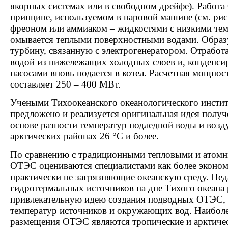
якорных системах или в свободном дрейфе). Работ
принципе, используемом в паровой машине (см. рис
фреоном или аммиаком – жидкостями с низкими тем
омывается теплыми поверхностными водами. Обра
турбину, связанную с электрогенератором. Отработ
водой из нижележащих холодных слоев и, конденсир
насосами вновь подается в котел. Расчетная мощн
составляет 250 – 400 МВт.
Учеными Тихоокеанского океанологического инст
предложено и реализуется оригинальная идея получ
основе разности температур подледной воды и возду
арктических районах 26 °С и более.
По сравнению с традиционными тепловыми и атомн
ОТЭС оцениваются специалистами как более эконо
практически не загрязняющие океанскую среду. Нед
гидротермальных источников на дне Тихого океана
привлекательную идею создания подводных ОТЭС, 
температур источников и окружающих вод. Наибол
размещения ОТЭС являются тропические и арктичес