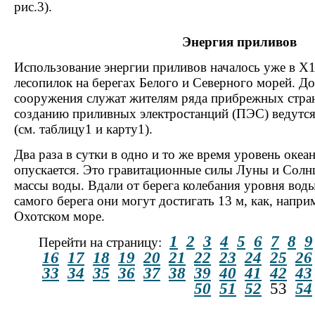
рис.3).
Энергия приливов
Использование энергии приливов началось уже в Х1
лесопилок на берегах Белого и Северного морей. Д
сооружения служат жителям ряда прибрежных стран
созданию приливных электростанций (ПЭС) ведутся
(см. таблицу1 и карту1).
Два раза в сутки в одно и то же время уровень океан
опускается. Это гравитационные силы Луны и Солнц
массы воды. Вдали от берега колебания уровня вод
самого берега они могут достигать 13 м, как, напри
Охотском море.
1
2
3
4
5
6
7
8
9
Перейти на страницу:
16
17
18
19
20
21
22
23
24
25
26
33
34
35
36
37
38
39
40
41
42
43
50
51
52
53
54