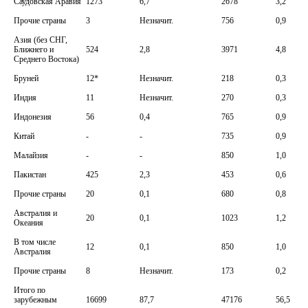
Саудовская Аравия
1273
6,7
2678
3,2
Прочие страны
3
Незначит.
756
0,9
Азия (без СНГ,
Ближнего и
524
2,8
3971
4,8
Среднего Востока)
Бруней
12*
Незначит.
218
0,3
Индия
11
Незначит.
270
0,3
Индонезия
56
0,4
765
0,9
Китай
-
-
735
0,9
Малайзия
-
-
850
1,0
Пакистан
425
2,3
453
0,6
Прочие страны
20
0,1
680
0,8
Австралия и
20
0,1
1023
1,2
Океания
В том числе
12
0,1
850
1,0
Австралия
Прочие страны
8
Незначит.
173
0,2
Итого по
зарубежным
16699
87,7
47176
56,5