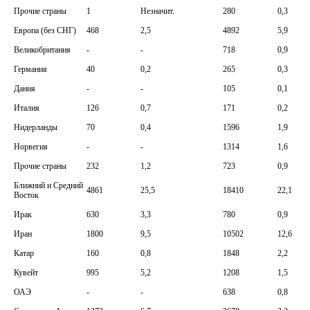
Прочие страны
1
Незначит.
280
0,3
Европа (без СНГ)
468
2,5
4892
5,9
Великобритания
-
-
718
0,9
Германия
40
0,2
265
0,3
Дания
-
-
105
0,1
Италия
126
0,7
171
0,2
Нидерланды
70
0,4
1596
1,9
Норвегия
-
-
1314
1,6
Прочие страны
232
1,2
723
0,9
Ближний и Средний
4861
25,5
18410
22,1
Восток
Ирак
630
3,3
780
0,9
Иран
1800
9,5
10502
12,6
Катар
160
0,8
1848
2,2
Кувейт
995
5,2
1208
1,5
ОАЭ
-
-
638
0,8