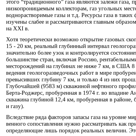
этого “традиционного” газа являются залежи газа,
низкопроницаемым коллекторам, газ угольных мест
воднорастворимые газы и т.д. Ресурсы газа в таких
изучены слабее и рассматриваются главным образом
на XXI в.
Хотя теоретически возможно открытие газовых ско
15 - 20 км, реальный глубинный интервал геологор
значительно более узок и контролируется состояние
большинстве стран, включая Россию, рентабельным
месторождений на глубинах не ниже 7 км, в США 8 -
ведения геологоразведочных работ в мире пробурен
превысивших глубину 7 км, и только 4 из них прош
Глубочайшей (9583 м) скважиной нефтяного профил
Берта-Роджерс, пробуренная в 1974 г. во впадине 
скважина глубиной 12,4 км, пробуренная в районе, 
и газу).
Вследствие ряда факторов запасы газа на уровне ми
венного сопоставления нужно рассматривать как пр
определяющие лишь порядок реальных величин. Эт