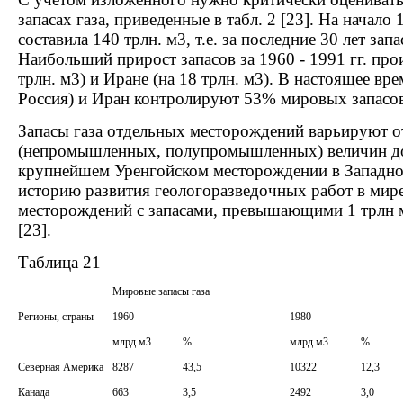
запасах газа, приведенные в табл. 2 [23]. На начало 
составила 140 трлн. м3, т.е. за последние 30 лет зап
Наибольший прирост запасов за 1960 - 1991 гг. пр
трлн. м3) и Иране (на 18 трлн. м3). В настоящее в
Россия) и Иран контролируют 53% мировых запасов
Запасы газа отдельных месторождений варьируют о
(непромышленных, полупромышленных) величин до 
крупнейшем Уренгойском месторождении в Западно
историю развития геологоразведочных работ в мире
месторождений с запасами, превышающими 1 трлн м
[23].
Таблица 21
Мировые запасы газа
Регионы, страны
1960
1980
млрд м3
%
млрд м3
%
Северная Америка
8287
43,5
10322
12,3
Канада
663
3,5
2492
3,0