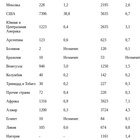
Мексика
228
1,2
2195
2,6
США
7396
38,8
5635
6,7
Южная и
Центральная
1223
6,4
2635
3,1
Америка
Аргентина
123
0,6
623
0,7
Боливия
2
Незначит.
120
0,1
Бразилия
10
Незначит.
53
Незначит
Венесуэла
946
5,0
1250
1,5
Колумбия
40
0,2
142
0,2
Тринидад и Тобаго
30
0,2
227
0,3
Прочие страны
72
0,4
220
0,3
Африка
1316
6,9
5923
7,1
Алжир
1200
6,3
3724
4,5
Египет
10
Незначит.
84
0,1
Ливия
105
0,6
674
0,8
Нигерия
-
-
1161
1,4