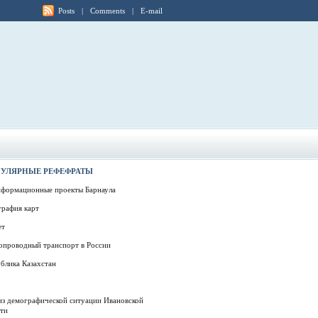
Posts
|
Comments
|
E-mail
УЛЯРНЫЕ РЕФЕФРАТЫ
нформационные проекты Барнаула
графия карт
ет
опроводный транспорт в России
блика Казахстан
из демографической ситуации Ивановской
сти