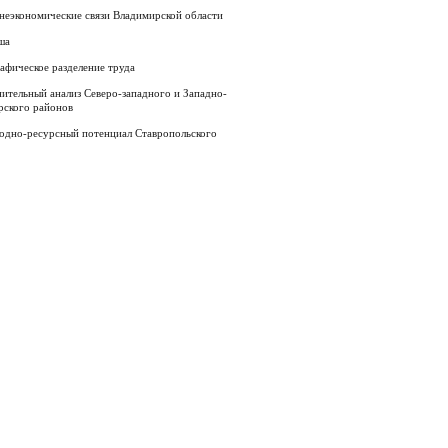
неэкономические связи Владимирской области
ша
афическое разделение труда
ительный анализ Северо-западного и Западно-
рского районов
одно-ресурсный потенциал Ставропольского