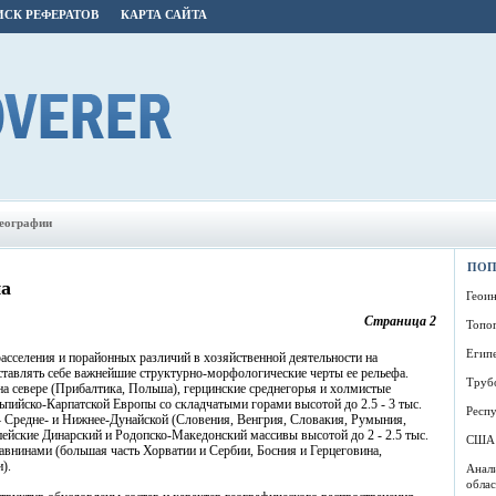
СК РЕФЕРАТОВ
КАРТА САЙТА
географии
ПОП
па
Геои
Страница 2
Топо
Егип
асселения и порайонных различий в хозяйственной деятельности на
тавлять себе важнейшие структурно-морфологические черты ее рельефа.
Труб
на севере (Прибалтика, Польша), герцинские среднегорья и холмистые
пийско-Карпатской Европы со складчатыми горами высотой до 2.5 - 3 тыс.
Респу
 Средне- и Нижнее-Дунайской (Словения, Венгрия, Словакия, Румыния,
ейские Динарский и Родопско-Македонский массивы высотой до 2 - 2.5 тыс.
США
внинами (большая часть Хорватии и Сербии, Босния и Герцеговина,
).
Анал
обла