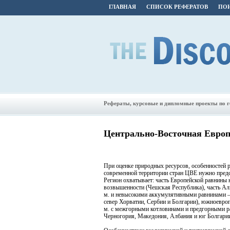
ГЛАВНАЯ
СПИСОК РЕФЕРАТОВ
ПОИ
Рефераты, курсовые и дипломные проекты по 
Центрально-Восточная Евро
При оценке природных ресурсов, особенностей р
современной территории стран ЦВЕ нужно предс
Регион охватывает: часть Европейской равнины 
возвышенности (Чешская Республика), часть Аль
м. и невысокими аккумулятивными равнинами –
север Хорватии, Сербии и Болгарии), южноевроп
м. с межгорными котловинами и предгорными ра
Черногория, Македония, Албания и юг Болгарии