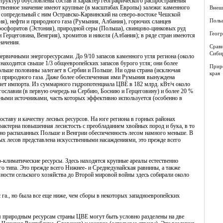
труктур обусловлены состав и характер географического распространения
твенное значение имеют крупные (в масштабах Европы) залежи: каменного
Внеш
и сопредельный с ним Остравско-Карвинский на северо-востоке Чешской
Поль
ия), нефти и природного газа (Румыния, Албания), горючих сланцев
фосфоритов (Эстония), природной серы (Польша), свинцово-цинковых руд
Геогр
и Герцеговина, Венгрия), хромитов и никеля (Албания); в ряде стран имеются
начения.
Сравн
Сиби
ервичными энергоресурсами. До 9/10 запасов каменного угля региона (около
 находится свыше 1/3 общеевропейских запасов бурого угля; они более
Прир
больше половины залегает в Сербии и Польше. Ни одна страна (исключая
края
и природного газа. Даже более обеспеченная ими Румыния вынуждена
счет импорта. Из суммарного гидропотенциала ЦВЕ в 182 млрд. кВт/ч около
славии (в первую очередь на Сербию, Боснию и Герцеговину) и более 20 %
ыми источниками, часть которых эффективно используется (особенно в
ставу и качеству лесных ресурсов. На юге региона в горных районах
арактерна повышенная лесистость с преобладанием хвойных пород и бука, в то
но распаханных Польше и Венгрии обеспеченность лесом намного меньше. В
ых лесов представлена искусственными насаждениями, это прежде всего
-климатические ресурсы. Здесь находятся крупные ареалы естественно
о типа. Это прежде всего Нижнее- и Среднедунайская равнины, а также
ности сельского хозяйства до Второй мировой войны здесь собирали около
с га., но была все еще ниже, чем сборы в некоторых западноевропейских
 природным ресурсам страны ЦВЕ могут быть условно разделены на две