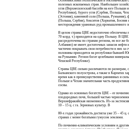
Особенностями геологической и тектонической с
полезных ископаемых стран. Наибольшее хозяйс
угля (Верхнесилезский бассейн на юге Польши 
Республики), бурого угля (Сербия, Польша, Чех
(Эстония), каменной соли (Польша, Румыния), 
(Польша, Сербия), бокситов (Хорватия, Босния 
месторождения урановых руд промышленного з
В целом страны ЦВЕ недостаточно обеспечены п
70 млрд. т.) приходится на одну Польшу. В ЦВЕ
рассредоточены по странам региона, но все же 
Албанию) не имеет достаточных запасов нефти 
частично покрывать свои потребности в них за 
половины приходится на республики бывшей Юго
на Румынию. Регион богат целебными минеральн
Чешской Республике).
Страны ЦВЕ сильно различаются по размерам, со
Балканского полуострова, а также в Карпатах х
время как в преимущественно равнинных и силь
Польше и Чехии значительная часть продуктивн
сосны.
Однако из основных богатств ЦВЕ – ее почвенно
плодородных почв, большей частью черноземног
Верхнефракийская низменность. Из-за экстенсив
10 – 15 ц. с га. Зерновых культур. В
80-х годах урожайность достигла уже 35 – 45 ц. 
странах с менее богатыми гумусом землями.
По почвенно-климатическим условиям и другим