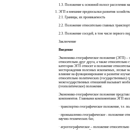
1.3. Положение к основной полосе расселения н
ЭГП и внешние предпосылки развития хозяйств
2.1. Границы, их проникаемость
2.2. Положение относительно главных транспорт
2.3. Положение соседей, в том числе первого п
Заключение
Введение
Экономико-географическое положение (ЭГП) – э
относительно друг друга, а также относительно 
категории ЭГП относят и положение относитель
месторождения полезных ископаемых, лесные ма
влияние на функционирование и развитие изуча
относительно политических (государственных) 
межгосударственных отношений вызывает необх
(геополитическое) положение.
Экономико-географическое положение представл
компонентов. Главными компонентами ЭГП явл
· транспортно-географическое положение, т.е. п
· промышленно-географическое - положение от
научно-технических баз;
· агрогеографическое – положение относительно