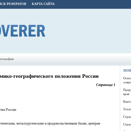
СК РЕФЕРАТОВ
КАРТА САЙТА
географии
ПОП
мико-географического положения России
Основ
совр
Страница 1
Прир
края
Камча
Топл
тва России
Стра
етическим, металлургическим и продовольственным базам, центрам
Стра