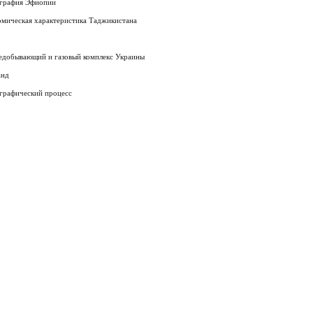
графия Эфиопии
омическая характеристика Таджикистана
едобывающий и газовый комплекс Украины
анд
графический процесс