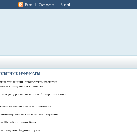
Posts
|
Comments
|
E-mail
УЛЯРНЫЕ РЕФЕФРАТЫ
ные тенденции, перспективы развития
еменного мирового хозяйства
одно-ресурсный потенциал Ставропольского
тка и ее экологическое положение
ивно-энергетический комплекс Украины
ны Юго-Восточной Азии
ны Северной Африки. Тунис