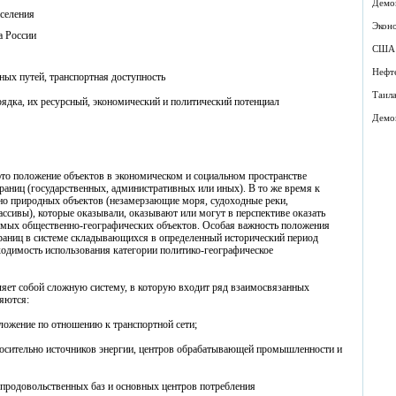
Демо
аселения
Экон
а России
США
Нефт
ных путей, транспортная доступность
Таил
орядка, их ресурсный, экономический и политический потенциал
Демо
то положение объектов в экономическом и социальном пространстве
границ (государственных, административных или иных). В то же время к
но природных объектов (незамерзающие моря, судоходные реки,
ссивы), которые оказывали, оказывают или могут в перспективе оказать
емых общественно-географических объектов. Особая важность положения
границ в системе складывающихся в определенный исторический период
одимость использования категории политико-географическое
яет собой сложную систему, в которую входит ряд взаимосвязанных
яются:
оложение по отношению к транспортной сети;
носительно источников энергии, центров обрабатывающей промышленности и
 продовольственных баз и основных центров потребления