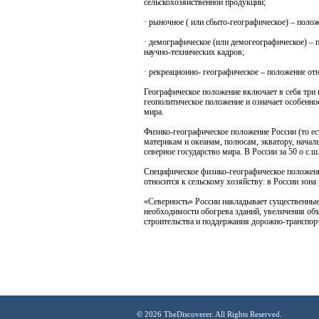
сельскохозяйственной продукции;
· рыночное ( или сбыто-географическое) – поло
· демографическое (или демогеографическое) – 
научно-технических кадров;
· рекреационно- географическое – положение от
Географическое положение включает в себя три 
геополитическое положение и означает особенно
мира.
Физико-географическое положение России (то 
материкам и океанам, полюсам, экватору, начал
северное государство мира. В России за 50 о с.
Специфическое физико-географическое положени
относится к сельскому хозяйству: в России зон
«Северность» России накладывает существенные 
необходимости обогрева зданий, увеличения об
строительства и поддержания дорожно-транспорт
© 2026 TheDiscoverer. All Rights Reserved.