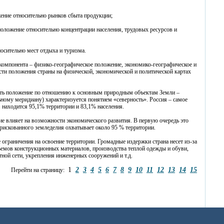
жение относительно рынков сбыта продукции;
положение относительно концентрации населения, трудовых ресурсов и
носительно мест отдыха и туризма.
компонента – физико-географическое положение, экономико-географическое и
сти положения страны на физической, экономической и политической картах
есть положение по отношению к основным природным объектам Земли –
ьному меридиану) характеризуется понятием «северность». Россия – самое
ш. находится 95,1% территории и 83,1% населения.
е влияет на возможности экономического развития. В первую очередь это
а рискованного земледелия охватывает около 95 % территории.
ограничения на освоение территории. Громадные издержки страна несет из-за
ъемов конструкционных материалов, производства теплой одежды и обуви,
ной сети, укрепления инженерных сооружений и т.д.
1
2
3
4
5
6
7
8
9
10
11
12
13
14
15
Перейти на страницу: