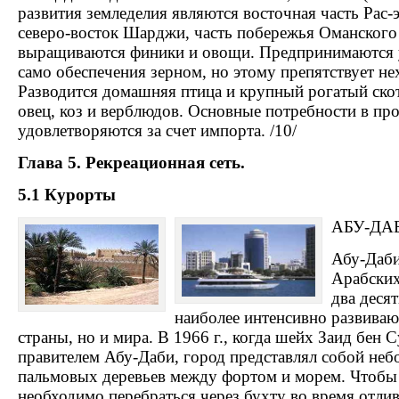
развития земледелия являются восточная часть Рас
северо-восток Шарджи, часть побережья Оманского
выращиваются финики и овощи. Предпринимаются 
само обеспечения зерном, но этому препятствует не
Разводится домашняя птица и крупный рогатый скот
овец, коз и верблюдов. Основные потребности в пр
удовлетворяются за счет импорта. /10/
Глава 5. Рекреационная сеть.
5.1 Курорты
АБУ-ДАБ
Абу-Даби
Арабских
два деся
наиболее интенсивно развиваю
страны, но и мира. В 1966 г., когда шейх Заид бен 
правителем Абу-Даби, город представлял собой неб
пальмовых деревьев между фортом и морем. Чтобы 
необходимо перебраться через бухту во время отлива