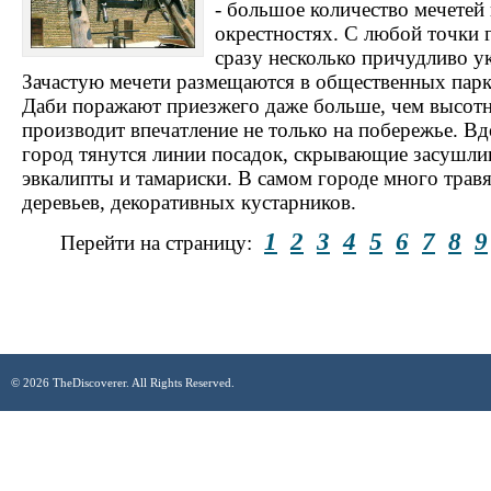
- большое количество мечетей 
окрестностях. С любой точки 
сразу несколько причудливо 
Зачастую мечети размещаются в общественных парк
Даби поражают приезжего даже больше, чем высотн
производит впечатление не только на побережье. В
город тянутся линии посадок, скрывающие засушлив
эвкалипты и тамариски. В самом городе много трав
деревьев, декоративных кустарников.
1
2
3
4
5
6
7
8
9
Перейти на страницу:
© 2026 TheDiscoverer. All Rights Reserved.