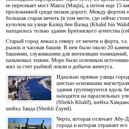
ее пересекает мост Макта (Maqta), а потом еще 15 к
проложенной среди песков дороге. Между фортом и
большая старая мечеть (в том месте, где сейчас сто
куполом на улице Калид бен Валид (Khalid bin Walid
находилось только здание Британского агентства (сей
Старый город лежал к северу от мечети и форта, т.е.
рынок и часовая башня. В нем было около 20 каме
башнями, служившими для вентиляции помещений, и
пальмовых хижин. Море было основным источником
жил за счет рыбной ловли и добычи жемчуга.
Идеально прямые улицы города
шестью основными магистраля
здания группируются вдоль бе
находятся на параллельных ул
(Sheikh Khalif), шейха Хамдана
шейха Заида (Sheikh Zayed).
Черта, которая отличает Абу-
города и которая отражает его