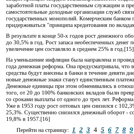
заработной платы государственным служащим и пр
самостоятельные доходные организации служб связ
государственных монополий. Комерческим банком 
придерживаться "принципа кредитования по вкладам
В результате в конце 50-х годов рост денежного об
до 30,5% в год. Рост запаса необеспеченных денег 
увеличение цен составляло в среднем 25% в год.[15]
На уменьшение инфляции была направлена и провед
года денежная реформа. Она предусматривала, что в
средства будут внесены в банки в течение девяти дне
новые денежные знаки станут единственным платеж
Денежные единицы при этом обменивались в отноше
того, от 20 до 100% банковских вкладов были пре
со сроками выплаты от одного до трех лет. Реформа 
Уже в 1953 году рост оптовых цен снизился с 102,
25,3%. Существенно снизился денежный оборот - со
19,8% в 1957.[16]
1
2
3
4
5
6
7
8
9
Перейти на страницу: