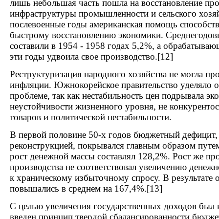
лишь небольшая часть пошла на восстановление пр
инфраструктуры промышленности и сельского хозяй
послевоенные годы американская помощь способств
быстрому восстановлению экономики. Среднегодо
составили в 1954 - 1958 годах 5,2%, а обрабатыва
эти годы удвоила свое производство.[12]
Реструктуризация народного хозяйства не могла пр
инфляции. Южнокорейское правительство уделяло о
проблеме, так как нестабильность цен подрывала эк
неустойчивости жизненного уровня, не конкуренто
товаров и политической нестабильности.
В первой половине 50-х годов бюджетный дефицит,
реконструкцией, покрывался главным образом путе
рост денежной массы составлял 128,2%. Рост же п
производства не соответствовал увеличению денежн
к храническому избыточному спросу. В результате 
повышались в среднем на 167,4%.[13]
С целью увеличения государственных доходов был и
введен принцип твердой сбалансированности бюдже