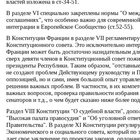
властей изложена в ст-34-51.
В разделе VI специально закреплены нормы "О ме
соглашениях", что особенно важно для современно
интеграции в Европейское Сообщество (ст.52-55).
В Конституции Франции в разделе VII регламентиру
Конституционного совета. Это исключительно инте
Франции может быть достаточно назидательным для 
сверх девяти членов в Конституционный совет пож
президенты Республики. Таким образом, "отставные
не создают проблем Действующему руководству и Пр
оппозицией, но и сами, имея большой опыт управле
решении важных проблем. В частности, в их компе
важных вопросов, проверка правильности избрания 
сенаторов и т.д., о чем будет сказано ниже более по
Раздел VIII Конституции "О судебной власти", допо
"Высокая палата правосудия" и "Об уголовной отве
Правительства". В разделе XI Конституции регулиру
Экономического и социального совета, который по 
дает свое заключение по проектам законов, ордонанс