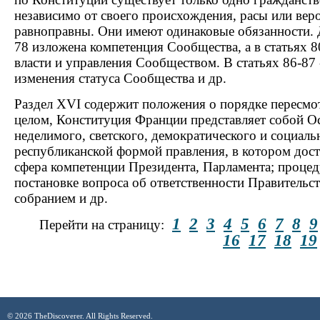
независимо от своего происхождения, расы или вер
равноправны. Они имеют одинаковые обязанности. Да
78 изложена компетенция Сообщества, а в статьях 
власти и управления Сообществом. В статьях 86-87
изменения статуса Сообщества и др.
Раздел XVI содержит положения о порядке пересмо
целом, Конституция Франции представляет собой О
неделимого, светского, демократического и социаль
республиканской формой правления, в котором дост
сфера компетенции Президента, Парламента; процед
постановке вопроса об ответственности Правительс
собранием и др.
1
2
3
4
5
6
7
8
9
Перейти на страницу:
16
17
18
19
© 2026 TheDiscoverer. All Rights Reserved.