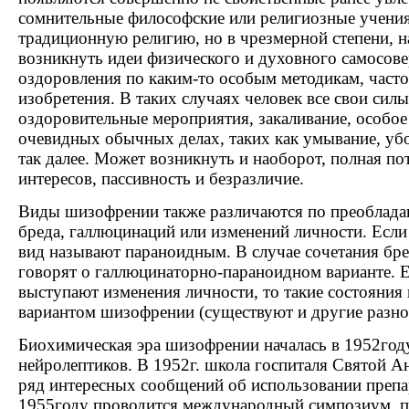
сомнительные философские или религиозные учения
традиционную религию, но в чрезмерной степени, н
возникнуть идеи физического и духовного самосов
оздоровления по каким-то особым методикам, часто
изобретения. В таких случаях человек все свои силы
оздоровительные мероприятия, закаливание, особое
очевидных обычных делах, таких как умывание, уб
так далее. Может возникнуть и наоборот, полная по
интересов, пассивность и безразличие.
Виды шизофрении также различаются по преоблада
бреда, галлюцинаций или изменений личности. Если
вид называют параноидным. В случае сочетания бре
говорят о галлюцинаторно-параноидном варианте. Е
выступают изменения личности, то такие состояни
вариантом шизофрении (существуют и другие разно
Биохимическая эра шизофрении началась в 1952году
нейролептиков. В 1952г. школа госпиталя Святой 
ряд интересных сообщений об использовании препар
1955году проводится международный симпозиум, п